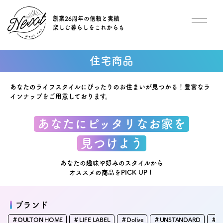
創業26周年の信頼と実績
楽しむ暮らしをこれからも
想い
住宅商品
住宅商品
あなたのライフスタイルにぴったりのお住まいが見つかる！豊富なラ
インナップをご用意しております。
イベント
あなたにピッタリなお家を
オススメ物件
見つけよう
あなたの趣味や好みのスタイルから
オーナー様インタビュー
オススメの商品をPICK UP！
ごあいさつ
ブランド
チーム紹介
＃DULTON HOME
＃LIFE LABEL
＃Dolive
＃UNSTANDARD
＃ya