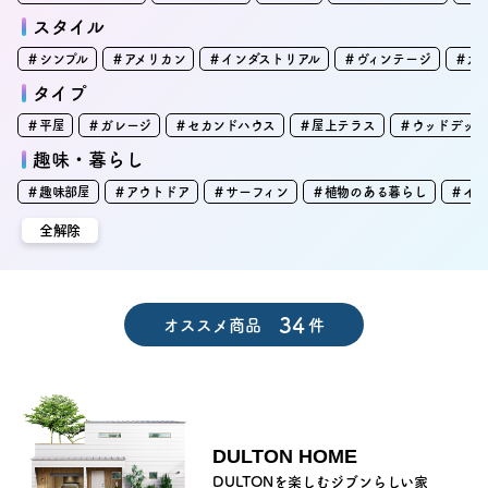
スタイル
アクセス
＃シンプル
＃アメリカン
＃インダストリアル
＃ヴィンテージ
＃カ
タイプ
ブログ
＃平屋
＃ガレージ
＃セカンドハウス
＃屋上テラス
＃ウッドデッキ
趣味・暮らし
会社案内
＃趣味部屋
＃アウトドア
＃サーフィン
＃植物のある暮らし
＃イ
全解除
キャンペーン
SDGs
34
オススメ商品
件
プライバシーポリシー
DULTON HOME
モデルハウス見学・ご予約
DULTONを楽しむジブンらしい家