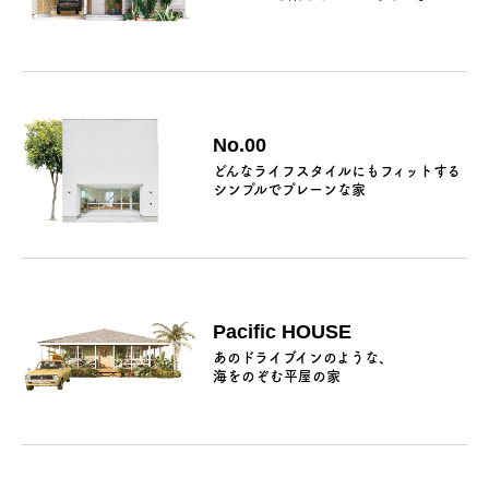
お問い合わせ
会員登録
No.00
資料請求
どんなライフスタイルにもフィットする
シンプルでプレーンな家
オンライン無料相談
お電話
営業時間: AM9:30-PM8:00
定休: 水曜・第一火曜
0120-787-221
船橋スタジオ
Pacific HOUSE
あのドライブインのような、
0120-757-221
さいたまスタジオ
海をのぞむ平屋の家
公式アカウント