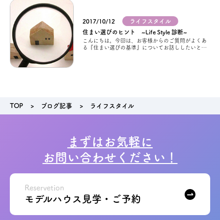
2017/10/12
ライフスタイル
アクセス
住まい選びのヒント ~Life Style 診断~
こんにちは。今回は、お客様からのご質問がよくあ
る『住まい選びの基準』についてお話ししたいと思
ブログ
います。
会社案内
TOP
ブログ記事
ライフスタイル
キャンペーン
SDGs
まずはお気軽に
お問い合わせください！
プライバシーポリシー
Reservetion
モデルハウス見学・ご予約
モデルハウス見学・ご予約