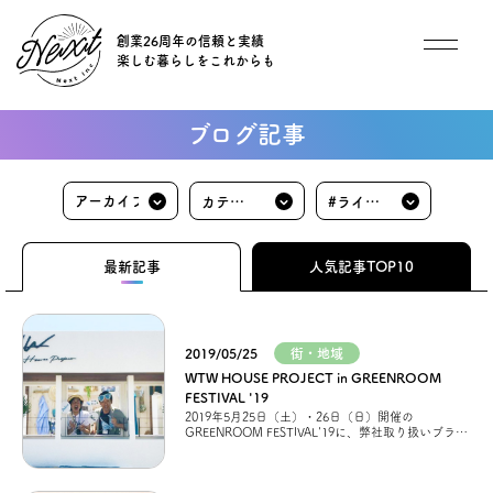
創業26周年の信頼と実績
楽しむ暮らしをこれからも
想い
ブログ記事
住宅商品
カテゴ
#ライフ
イベント
リ
スタイ
最新記事
人気記事TOP10
ル
オススメ物件
2019/05/25
街・地域
オーナー様インタビュー
WTW HOUSE PROJECT in GREENROOM
FESTIVAL '19
2019年5月25日（土）・26日（日）開催の
ごあいさつ
GREENROOM FESTIVAL'19に、弊社取り扱いブラン
ド住宅の「WTW HOUSE」PROJECT体感ブースが出
展してい
チーム紹介