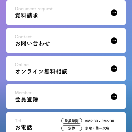
お問い合わせ
Document request
資料請求
会員登録
Contact
お問い合わせ
資料請求
オンライン無料相談
Online
オンライン無料相談
お電話
営業時間: AM9:30-PM8:00
定休: 水曜・第一火曜
0120-787-221
船橋スタジオ
Member
会員登録
0120-757-221
さいたまスタジオ
Tel
営業時間
AM9:30 - PM6:30
公式アカウント
お電話
定休
水曜・第一火曜