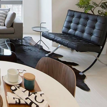
ン無料相談
話
営業時間: AM9:30-PM8:00
定休: 水曜・第一火曜
0120-787-221
タジオ
0120-757-221
スタジオ
公式アカウント