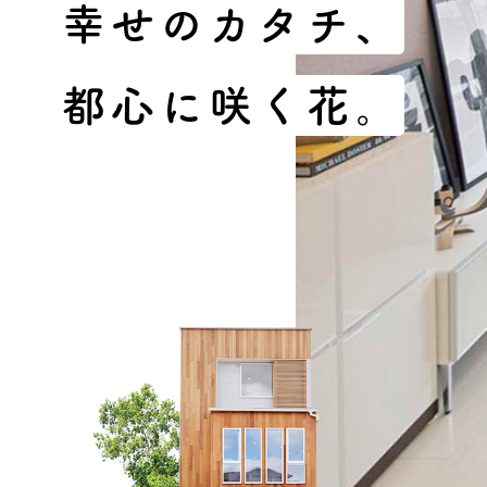
幸
せ
の
カ
タ
チ
、
オーナー様イン
ごあいさつ
都
心
に
咲
く
花
。
チーム紹介
アクセス
ブログ
会社案内
キャンペーン
SDGs