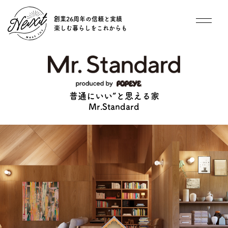
創業26周年の信頼と実績
楽しむ暮らしをこれからも
想い
住宅商品
普
通
に
い
い
”
と
思
え
る
家
M
r
.
S
t
a
n
d
a
r
d
イベント
オススメ物件
オーナー様インタビュー
ごあいさつ
チーム紹介