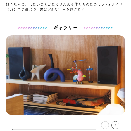
好きなもの、したいことがたくさんある僕たちのためにレディメイド
お問い合わせ
されたこの舞台で、君はどんな毎日を過ごす？
会員登録
ギャラリー
資料請求
オンライン無料相談
お電話
営業時間: AM9:30-PM8:00
定休: 水曜・第一火曜
0120-787-221
船橋スタジオ
0120-757-221
さいたまスタジオ
公式アカウント