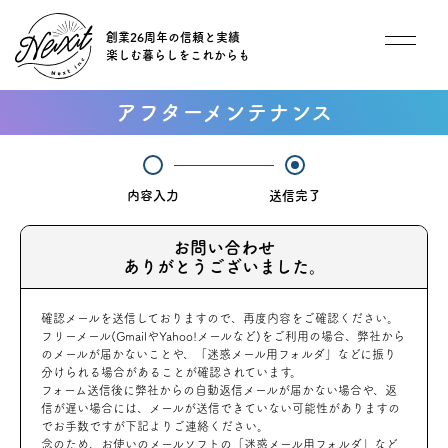
創業26周年の信頼と実績
楽しむ暮らしをこれからも
想い
アフターメンテナンス
住宅商品
内容入力
送信完了
イベント
お問い合わせ
ありがとうございました。
オススメ物件
確認メールを送信しておりますので、再度内容をご確認ください。
オーナー様インタビュー
フリーメール(GmailやYahoo!メールなど)をご利用の場合、弊社から
のメールが届かないことや、「迷惑メール用フォルダ」などに振り
分けられる場合があることが確認されています。
ごあいさつ
フォーム送信後に弊社からの自動返信メールが届かない場合や、返
信が遅い場合には、メールが送信できていない可能性がありますの
でお手数ですが下記よりご連絡ください。
チーム紹介
念のため、お使いのメールソフトの「迷惑メール用フォルダ」など