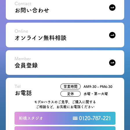
Contact
お問い合わせ
お問い合わせ
会員登録
Online
オンライン無料相談
資料請求
Member
オンライン無料相談
会員登録
お電話
営業時間: AM9:30-PM8:00
定休: 水曜・第一火曜
Tel
0120-787-221
営業時間
AM9:30 - PM6:30
船橋スタジオ
お電話
定休
水曜・第一火曜
0120-757-221
さいたまスタジオ
モデルハウスのご見学、ご購入に関する
ご相談など、お気軽にお電話ください
0120-787-221
船橋スタジオ
公式アカウント