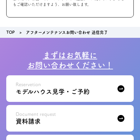
もご確認いただけますよう、お願い致します。
アクセス
TOP
アフターメンテナンスお問い合わせ 送信完了
ブログ
会社案内
まずはお気軽に
お問い合わせください！
キャンペーン
Reservetion
SDGs
モデルハウス見学・ご予約
プライバシーポリシー
Document request
資料請求
モデルハウス見学・ご予約