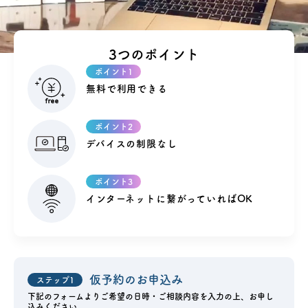
アクセス
3つのポイント
ポイント1
ブログ
無料で利用できる
会社案内
ポイント2
デバイスの制限なし
キャンペーン
ポイント3
SDGs
インターネットに繋がっていればOK
プライバシーポリシー
仮予約のお申込み
ステップ1
モデルハウス見学・ご予約
下記のフォームよりご希望の日時・ご相談内容を入力の上、
お申し
込みください。