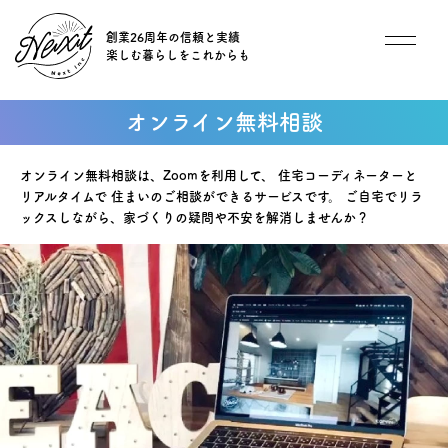
創業26周年の信頼と実績
楽しむ暮らしをこれからも
想い
オンライン無料相談
住宅商品
オンライン無料相談は、Zoomを利用して、
住宅コーディネーターと
リアルタイムで
住まいのご相談ができるサービスです。
ご自宅でリラ
イベント
ックスしながら、家づくりの疑問や不安を解消しませんか？
オススメ物件
オーナー様インタビュー
ごあいさつ
チーム紹介