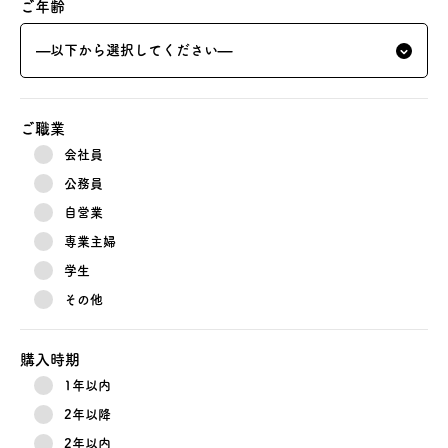
ご年齢
ご職業
会社員
公務員
自営業
専業主婦
学生
その他
購入時期
1年以内
2年以降
2年以内