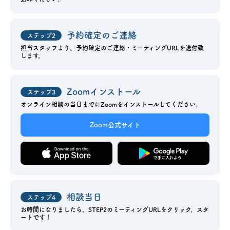
お問い合わせ
予約確定のご連絡
ステップ2
会員登録
担当スタッフより、予約確定のご連絡・ミーティングURLを
送付致
します。
資料請求
Zoomインストール
ステップ3
オンライン相談の当日までにZoomをインストールしてください。
オンライン無料相談
Zoom公式サイト
お電話
営業時間: AM9:30-PM8:00
定休: 水曜・第一火曜
0120-787-221
船橋スタジオ
0120-757-221
さいたまスタジオ
相談当日
ステップ4
お時間になりましたら、STEP2のミーティングURLをクリック。
スタ
公式アカウント
ートです！