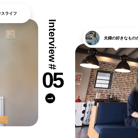
タビュー
オンライ
ウスライフ
Interview
お電
夫婦の好きなもの
船橋ス
#
さいたま
05