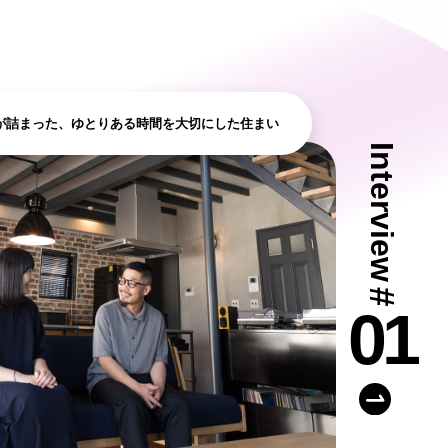
ン無料相談
話
営業時間: AM9:30-PM8:00
が詰まった、ゆとりある時間を大切にした住まい
定休: 水曜・第一火曜
Interview
0120-787-221
タジオ
0120-757-221
スタジオ
#
01
公式アカウント