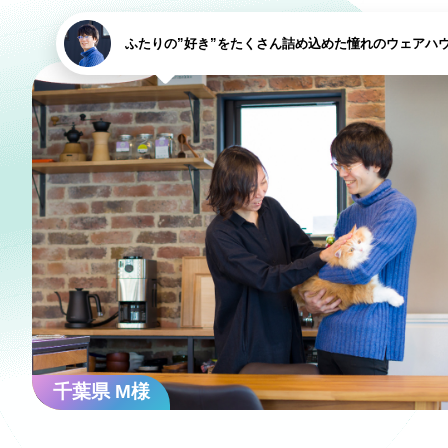
オーナー様イン
ふたりの”好き”をたくさん詰め込めた憧れのウェアハ
ごあいさつ
チーム紹介
アクセス
ブログ
会社案内
キャンペーン
千葉県 M様
SDGs