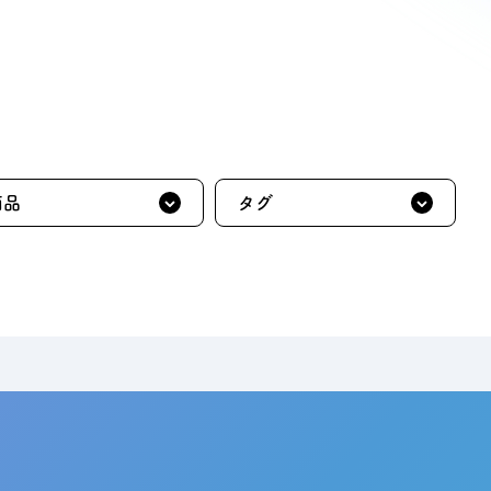
ン無料相談
話
営業時間: AM9:30-PM8:00
定休: 水曜・第一火曜
0120-787-221
タジオ
0120-757-221
スタジオ
公式アカウント