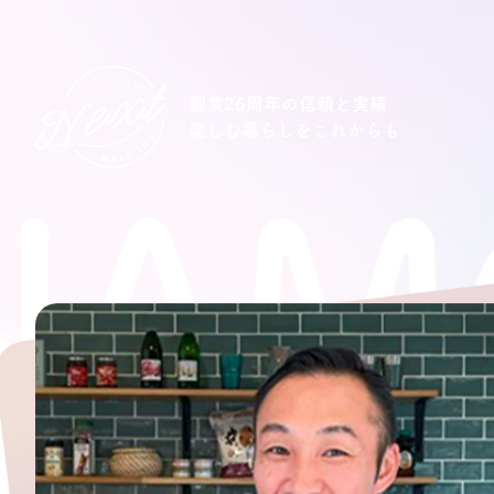
創業26周年の信頼と実績
楽しむ暮らしをこれからも
AMO
想い
住宅商品
イベント
オススメ物件