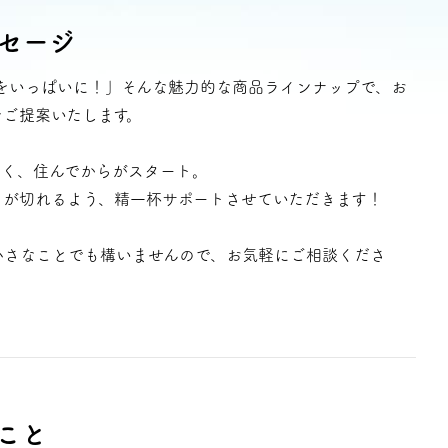
ン無料相談
セージ
！ワクワクをいっぱいに！」そんな魅力的な商品ラインナップで、お
話
をご提案いたします。
営業時間: AM9:30-PM8:00
定休: 水曜・第一火曜
0120-787-221
タジオ
なく、住んでからがスタート。
トが切れるよう、精一杯サポートさせていただきます！
0120-757-221
スタジオ
小さなことでも構いませんので、お気軽にご相談くださ
公式アカウント
こと