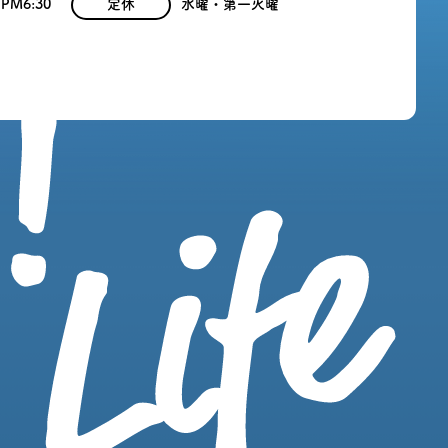
 PM6:30
定休
水曜・第一火曜