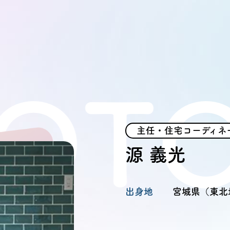
TO 
モデルハ
主任・住宅コーディネ
お問い合
源 義光
会員登録
出身地
宮城県（東北
資料請求