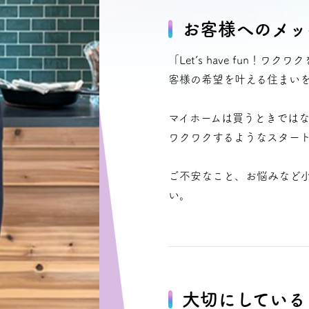
タビュー
オンライ
お客様へのメッ
「Let’s have fun
お電
客様の希望を叶える住まい
船橋ス
マイホームは買うときでは
ワクワクするようなスター
さいたま
ご不安なこと、お悩みなど
い。
大切にしている