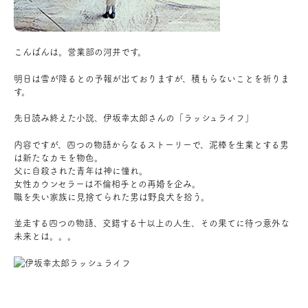
アクセス
こんばんは。営業部の河井です。
ブログ
明日は雪が降るとの予報が出ておりますが、積もらないことを祈りま
す。
会社案内
先日読み終えた小説、伊坂幸太郎さんの「ラッシュライフ」
内容ですが、四つの物語からなるストーリーで、泥棒を生業とする男
キャンペーン
は新たなカモを物色。
父に自殺された青年は神に憧れ。
女性カウンセラーは不倫相手との再婚を企み。
SDGs
職を失い家族に見捨てられた男は野良犬を拾う。
並走する四つの物語、交錯する十以上の人生、その果てに待つ意外な
プライバシーポリシー
未来とは。。。
モデルハウス見学・ご予約