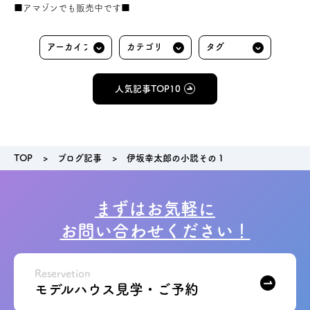
■アマゾンでも販売中です■
お問い合わせ
会員登録
人気記事TOP10
資料請求
オンライン無料相談
TOP
ブログ記事
伊坂幸太郎の小説その１
お電話
営業時間: AM9:30-PM8:00
定休: 水曜・第一火曜
まずはお気軽に
0120-787-221
船橋スタジオ
お問い合わせください！
0120-757-221
さいたまスタジオ
Reservetion
モデルハウス見学・ご予約
公式アカウント