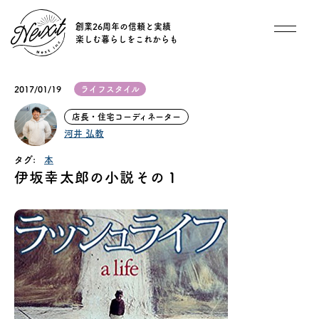
創業26周年の信頼と実績
楽しむ暮らしをこれからも
想い
2017/01/19
ライフスタイル
住宅商品
店長・住宅コーディネーター
河井 弘教
イベント
タグ:
本
伊坂幸太郎の小説その１
オススメ物件
オーナー様インタビュー
ごあいさつ
チーム紹介