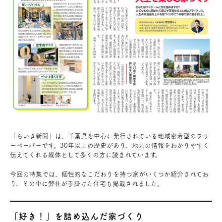
お問い合わせ
会員登録
資料請求
オンライン無料相談
お電話
営業時間: AM9:30-PM8:00
「ちいき新聞」は、千葉県を中心に発行されている地域密着型のフリ
定休: 水曜・第一火曜
ーペーパーです。30年以上の歴史があり、地元の情報をわかりやすく
0120-787-221
船橋スタジオ
伝えてくれる媒体として多くの方に読まれています。
0120-757-221
さいたまスタジオ
今回の特集では、個性的なこだわりを持つ家がいくつか紹介されてお
り、その中に弊社が手掛けた住宅も掲載されました。
公式アカウント
「好き！」を詰め込んだ家づくり