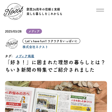
創業26周年の信頼と実績
楽しむ暮らしをこれからも
想い
2025/03/28
メディア
住宅商品
Let`s have fun!! ワクワクをいっぱいに
株式会社ネクスト
イベント
タグ:
メディア掲載
「好き！」に囲まれた理想の暮らしとは？
オススメ物件
ちいき新聞の特集でご紹介されました
オーナー様インタビュー
ごあいさつ
チーム紹介