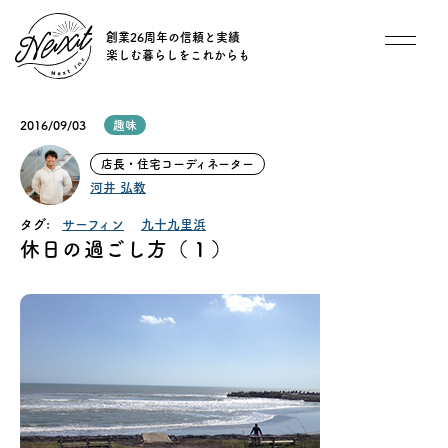
創業26周年の信頼と実績
楽しむ暮らしをこれからも
想い
2016/09/03
趣味
住宅商品
店長・住宅コーディネーター
河井 弘教
イベント
タグ:
サーフィン
九十九里浜
休日の過ごし方（１）
オススメ物件
オーナー様インタビュー
ごあいさつ
チーム紹介