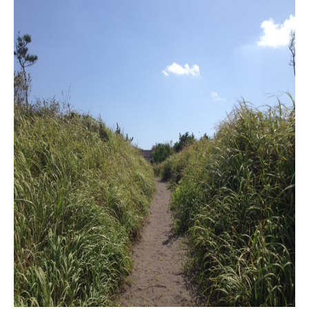
お問い合わせ
会員登録
資料請求
オンライン無料相談
お電話
営業時間: AM9:30-PM8:00
定休: 水曜・第一火曜
0120-787-221
船橋スタジオ
0120-757-221
さいたまスタジオ
公式アカウント