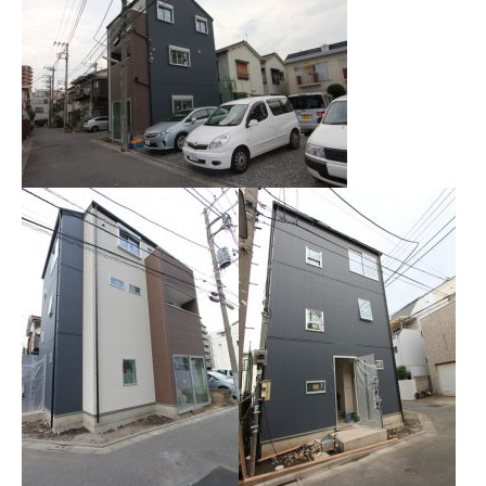
お問い合わせ
会員登録
資料請求
オンライン無料相談
お電話
営業時間: AM9:30-PM8:00
定休: 水曜・第一火曜
0120-787-221
船橋スタジオ
0120-757-221
さいたまスタジオ
公式アカウント