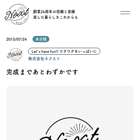
創業26周年の信頼と実績
楽しむ暮らしをこれからも
想い
2015/07/24
未分類
住宅商品
Let`s have fun!! ワクワクをいっぱいに
株式会社ネクスト
イベント
完成まであとわずかです
オススメ物件
オーナー様インタビュー
ごあいさつ
チーム紹介