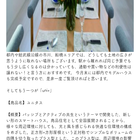
都内や総武線沿線の市川、船橋エリアでは、どうしても土地の広さが
思うように取れない場所もございます。駅から離れれば同じ予算でも
もう少し広くなるのは分かっていても、通勤や買い物などの利便性は
譲れない！と言う方におすすめです。 今月末には都内でモデルハウス
も完成予定ですので、是非一度ご覧頂ければと思います。
そしてもう一つが「uni+」
【商品名】ユニタス
【概要】パ
ッシブとアクティブの共生というテーマで開発した、新し
い形のスマートハウス。商品住宅として全国展開されることから、
様々な周辺環境に対しても、光と風を感じられる快適な住環境の構成
をめざした。正方形+方形屋根という正対称でシンプルなボリュームの
四隅を切り取ったプラス型とした。このプラス型は、周辺環境の影響