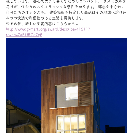
載しています。 都心で大きく暮らすためのコンパクト。 リズミカルな
毎日が、住む方のスタイリッシュな感性を語ります。 都心や中心地に
お問い合わせ
自分たちのオアシスを。 建築場所を特定した商品はその地域へ溶け込
みつつ快適で利便性のある生活を提供します。
※その他、詳しい受賞内容はこちらから↓
会員登録
http://www.g-mark.org/award/describe/41511?
token=7aRURGa7gE
資料請求
オンライン無料相談
お電話
営業時間: AM9:30-PM8:00
定休: 水曜・第一火曜
0120-787-221
船橋スタジオ
0120-757-221
さいたまスタジオ
公式アカウント