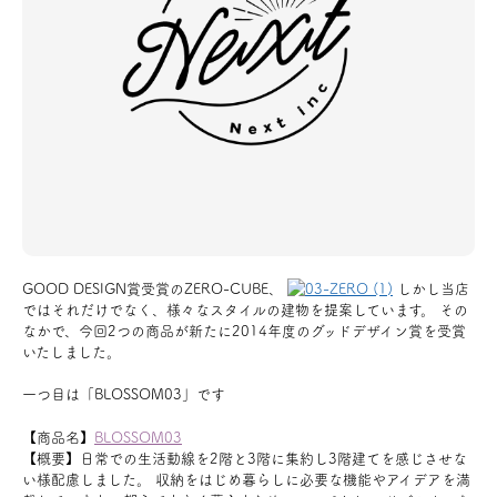
アクセス
ブログ
会社案内
キャンペーン
GOOD DESIGN賞受賞のZERO-CUBE、
しかし当店
SDGs
ではそれだけでなく、様々なスタイルの建物を提案しています。 その
なかで、今回2つの商品が新たに2014年度のグッドデザイン賞を受賞
いたしました。
プライバシーポリシー
一つ目は「BLOSSOM03」です
【商品名】
BLOSSOM03
【概要】日常での生活動線を2階と3階に集約し3階建てを感じさせな
モデルハウス見学・ご予約
い様配慮しました。 収納をはじめ暮らしに必要な機能やアイデアを満