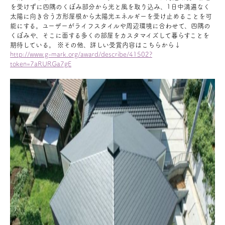
を受けずに四隅のくぼみ部分から光と風を取り込み、1日中満遍なく
太陽に向き合う方形屋根から太陽光エネルギーを受け止めることを可
能にする。ユーザーがライフスタイルや周辺環境に合わせて、四隅の
くぼみや、そこに面する多くの部屋をカスタマイズして暮らすことを
期待している。
※その他、詳しい受賞内容はこちらから↓
http://www.g-mark.org/award/describe/41502?
token=7aRURGa7gE