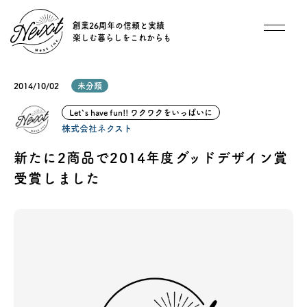
創業26周年の信頼と実績
楽しむ暮らしをこれからも
想い
2014/10/02
未分類
住宅商品
Let`s have fun!! ワクワクをいっぱいに
株式会社ネクスト
イベント
新たに2商品で2014年度グッドデザイン賞
受賞しました
オススメ物件
オーナー様インタビュー
ごあいさつ
チーム紹介