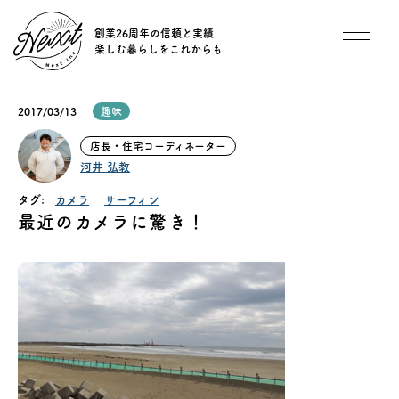
創業26周年の信頼と実績
楽しむ暮らしをこれからも
想い
2017/03/13
趣味
住宅商品
店長・住宅コーディネーター
河井 弘教
イベント
タグ:
カメラ
サーフィン
最近のカメラに驚き！
オススメ物件
オーナー様インタビュー
ごあいさつ
チーム紹介