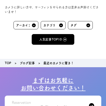
お問い合わせ
カメラに詳しい方や、サーフィンをやられる方は是非お声掛けくださ
いませ！
会員登録
資料請求
人気記事TOP10
オンライン無料相談
お電話
営業時間: AM9:30-PM8:00
TOP
ブログ記事
最近のカメラに驚き！
定休: 水曜・第一火曜
0120-787-221
船橋スタジオ
まずはお気軽に
0120-757-221
さいたまスタジオ
お問い合わせください！
公式アカウント
Reservetion