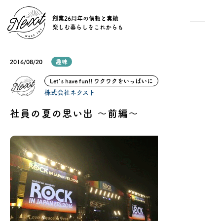
創業26周年の信頼と実績
楽しむ暮らしをこれからも
想い
2016/08/20
趣味
住宅商品
Let`s have fun!! ワクワクをいっぱいに
株式会社ネクスト
イベント
社員の夏の思い出 ～前編～
オススメ物件
オーナー様インタビュー
ごあいさつ
チーム紹介