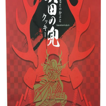
お問い合わせ
会員登録
資料請求
オンライン無料相談
お電話
営業時間: AM9:30-PM8:00
定休: 水曜・第一火曜
0120-787-221
船橋スタジオ
0120-757-221
さいたまスタジオ
公式アカウント