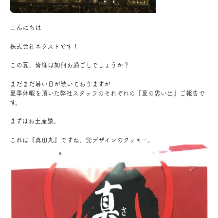
アクセス
こんにちは
株式会社ネクストです！
ブログ
この夏、皆様は如何お過ごしでしょうか？
会社案内
まだまだ暑い日が続いておりますが
夏季休暇を頂いた弊社スタッフのそれぞれの『夏の思い出』ご報告で
す。
キャンペーン
まずはお土産談。
SDGs
これは『真田丸』ですね、兜デザインのクッキー。
プライバシーポリシー
モデルハウス見学・ご予約