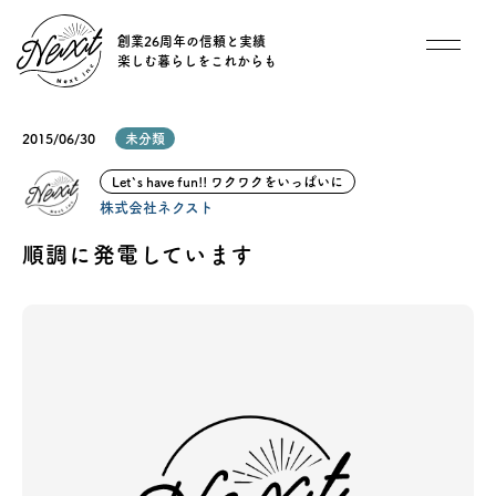
創業26周年の信頼と実績
楽しむ暮らしをこれからも
想い
2015/06/30
未分類
住宅商品
Let`s have fun!! ワクワクをいっぱいに
株式会社ネクスト
イベント
順調に発電しています
オススメ物件
オーナー様インタビュー
ごあいさつ
チーム紹介