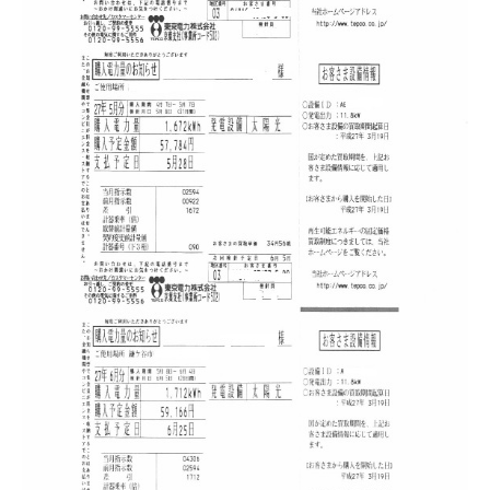
お問い合わせ
会員登録
資料請求
オンライン無料相談
お電話
営業時間: AM9:30-PM8:00
定休: 水曜・第一火曜
0120-787-221
船橋スタジオ
0120-757-221
さいたまスタジオ
公式アカウント