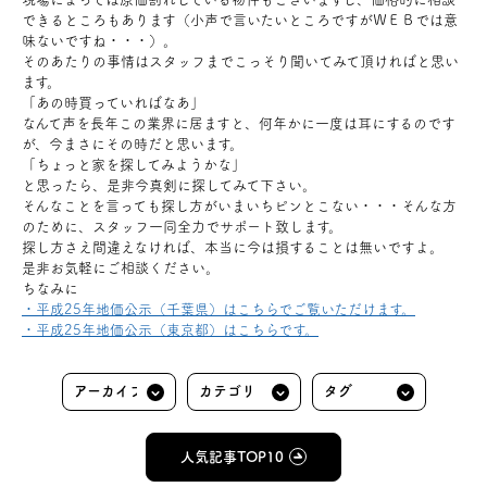
できるところもあります（小声で言いたいところですがＷＥＢでは意
味ないですね・・・）。
そのあたりの事情はスタッフまでこっそり聞いてみて頂ければと思い
ます。
「あの時買っていればなあ」
なんて声を長年この業界に居ますと、何年かに一度は耳にするのです
が、今まさにその時だと思います。
「ちょっと家を探してみようかな」
と思ったら、是非今真剣に探してみて下さい。
そんなことを言っても探し方がいまいちピンとこない・・・そんな方
のために、スタッフ一同全力でサポート致します。
探し方さえ間違えなければ、本当に今は損することは無いですよ。
是非お気軽にご相談ください。
ちなみに
・平成25年地価公示（千葉県）はこちらでご覧いただけます。
・平成25年地価公示（東京都）はこちらです。
人気記事TOP10