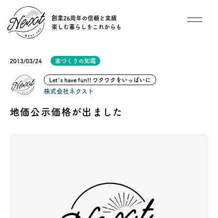
創業26周年の信頼と実績
楽しむ暮らしをこれからも
想い
2013/03/24
家づくりの知識
住宅商品
Let`s have fun!! ワクワクをいっぱいに
株式会社ネクスト
イベント
地価公示価格が出ました
オススメ物件
オーナー様インタビュー
ごあいさつ
チーム紹介