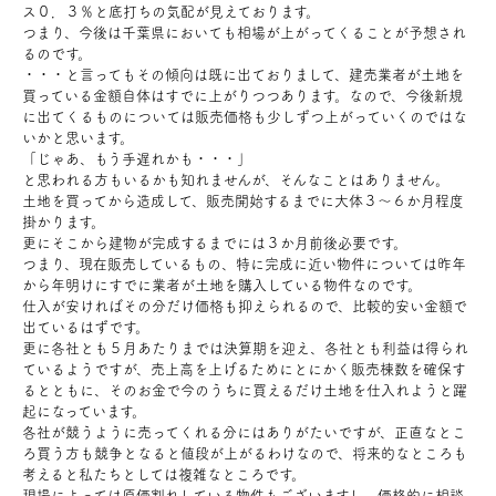
ス０．３％と底打ちの気配が見えております。
お問い合わせ
つまり、今後は千葉県においても相場が上がってくることが予想され
るのです。
・・・と言ってもその傾向は既に出ておりまして、建売業者が土地を
買っている金額自体はすでに上がりつつあります。なので、今後新規
会員登録
に出てくるものについては販売価格も少しずつ上がっていくのではな
いかと思います。
「じゃあ、もう手遅れかも・・・」
資料請求
と思われる方もいるかも知れませんが、そんなことはありません。
土地を買ってから造成して、販売開始するまでに大体３～６か月程度
掛かります。
オンライン無料相談
更にそこから建物が完成するまでには３か月前後必要です。
つまり、現在販売しているもの、特に完成に近い物件については昨年
から年明けにすでに業者が土地を購入している物件なのです。
お電話
営業時間: AM9:30-PM8:00
仕入が安ければその分だけ価格も抑えられるので、比較的安い金額で
定休: 水曜・第一火曜
出ているはずです。
0120-787-221
船橋スタジオ
更に各社とも５月あたりまでは決算期を迎え、各社とも利益は得られ
ているようですが、売上高を上げるためにとにかく販売棟数を確保す
0120-757-221
さいたまスタジオ
るとともに、そのお金で今のうちに買えるだけ土地を仕入れようと躍
起になっています。
各社が競うように売ってくれる分にはありがたいですが、正直なとこ
ろ買う方も競争となると値段が上がるわけなので、将来的なところも
公式アカウント
考えると私たちとしては複雑なところです。
現場によっては原価割れしている物件もございますし、価格的に相談