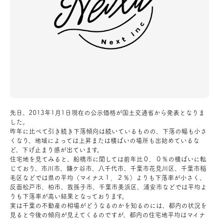
アクセス
ブログ
会社案内
キャンペーン
先日、2013年1月1日現在の公示価格が国土交通省から発表となりま
した。
昨年に比べて引き続き下落傾向は続いているものの、下落の幅も小さ
SDGs
くなり、地域によっては上昇または横ばいの場所も出始めているな
ど、下げ止まり感が出ています。
住宅地を見てみると、船橋市に関しては前年比０．０％の横ばいに転
プライバシーポリシー
じており、市川市、鎌ケ谷市、八千代市、千葉市花見川区、千葉市稲
毛区などでは県の平均（マイナス１．２％）よりも下落率が小さく、
反面松戸市、柏市、我孫子市、千葉市美浜区、浦安市などでは平均よ
りも下落率が高い結果となっております。
モデルハウス見学・ご予約
実は千葉の不動産の相場がどうなるのかを知るのには、都内の状況を
見ると今後の傾向が見えてくるのですが、都内の住宅地平均はマイナ