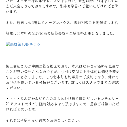
ただ、オーナー様の事情もございますので、来週以降につきましては
まだ未定となっておりますので、是非お早目にご覧いただければと思
います。
また、週末は4現場にてオープンハウス、現地相談会を開催致します。
船橋市北本町の全39区画の新築分譲も全棟価格変更となりました。
施工会社さんが中間決算を控えており、本来はなかなか価格を見直す
ことが無い会社さんなのですが、今回は交渉の上全体的に価格を変更
することとなりました。この北本町も約半分がご成約となり、他にも
お申込を頂いている号棟がございます。詳しくはスタッフまでご確認
ください。
・・・となんだかんだでこの夏もおかげ様で慌ただしいセンチュリー
21ネクストですが、随時対応させて頂きますので、是非ご相談いただ
ければと思います。
それでは皆様も良い週末をお過ごしください。