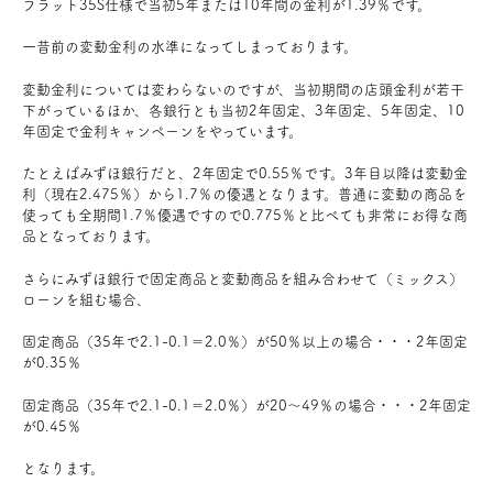
フラット35S仕様で当初5年または10年間の金利が1.39％です。
お問い合わせ
一昔前の変動金利の水準になってしまっております。
変動金利については変わらないのですが、当初期間の店頭金利が若干
会員登録
下がっているほか、各銀行とも当初2年固定、3年固定、5年固定、10
年固定で金利キャンペーンをやっています。
資料請求
たとえばみずほ銀行だと、2年固定で0.55％です。3年目以降は変動金
利（現在2.475％）から1.7％の優遇となります。普通に変動の商品を
使っても全期間1.7％優遇ですので0.775％と比べても非常にお得な商
オンライン無料相談
品となっております。
さらにみずほ銀行で固定商品と変動商品を組み合わせて（ミックス）
お電話
営業時間: AM9:30-PM8:00
ローンを組む場合、
定休: 水曜・第一火曜
0120-787-221
船橋スタジオ
固定商品（35年で2.1-0.1＝2.0％）が50％以上の場合・・・2年固定
が0.35％
0120-757-221
さいたまスタジオ
固定商品（35年で2.1-0.1＝2.0％）が20～49％の場合・・・2年固定
が0.45％
公式アカウント
となります。