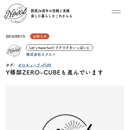
創業26周年の信頼と実績
楽しむ暮らしをこれからも
想い
2015/09/15
お知らせ
住宅商品
Let`s have fun!! ワクワクをいっぱいに
株式会社ネクスト
イベント
タグ:
ゼロキューブ +FUN
Y様邸ZERO-CUBEも進んでいます
オススメ物件
オーナー様インタビュー
ごあいさつ
チーム紹介