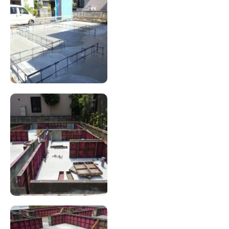
お問い合わせ
会員登録
資料請求
オンライン無料相談
お電話
営業時間: AM9:30-PM8:00
定休: 水曜・第一火曜
0120-787-221
船橋スタジオ
0120-757-221
さいたまスタジオ
公式アカウント