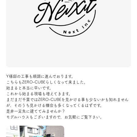
アクセス
ブログ
会社案内
キャンペーン
Y様邸の工事も順調に進んでおります。
こちらもZERO-CUBEらしくなって来ました。
SDGs
始まると本当に早いです。
これから始まる現場も増えてきます。
まだまだ千葉ではZERO-CUBEを見かける事も少ないかも知れません
プライバシーポリシー
が、そのうち見かける機会も多くなってくるはずです。
是非一足先に建ててみませんか？
モデルハウスもございますので、お気軽にご覧下さい。
モデルハウス見学・ご予約