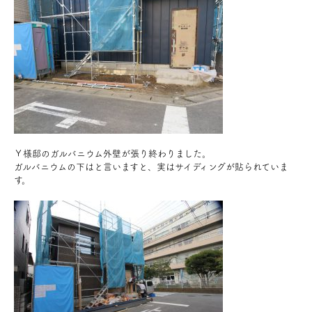
お問い合わせ
会員登録
資料請求
オンライン無料相談
Ｙ様邸のガルバニウム外壁が張り終わりました。
ガルバニウムの下はと言いますと、実はサイディングが貼られていま
す。
お電話
営業時間: AM9:30-PM8:00
定休: 水曜・第一火曜
0120-787-221
船橋スタジオ
0120-757-221
さいたまスタジオ
公式アカウント