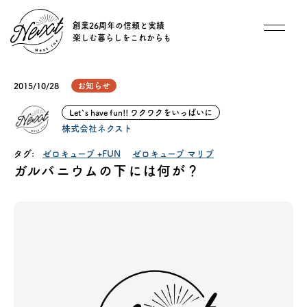
創業26周年の信頼と実績
楽しむ暮らしをこれからも
想い
2015/10/28
お知らせ
住宅商品
Let`s have fun!! ワクワクをいっぱいに
株式会社ネクスト
イベント
タグ:
ゼロキューブ +FUN
ゼロキューブ マリブ
ガルバニウムの下には何が？
オススメ物件
オーナー様インタビュー
ごあいさつ
チーム紹介