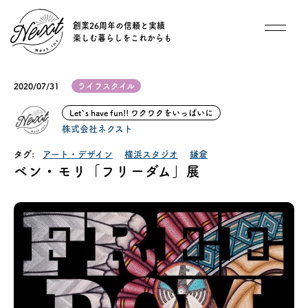
創業26周年の信頼と実績
楽しむ暮らしをこれからも
想い
2020/07/31
ライフスタイル
住宅商品
Let`s have fun!! ワクワクをいっぱいに
株式会社ネクスト
イベント
タグ:
アート・デザイン
横浜スタジオ
鎌倉
ベン・モリ「フリーダム」展
オススメ物件
オーナー様インタビュー
ごあいさつ
チーム紹介