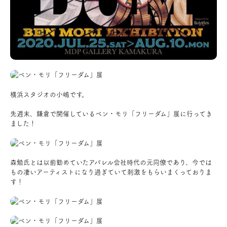
アクセス
ブログ
会社案内
横浜スタジオの小嶋です。
キャンペーン
先週末、鎌倉で開催しているベン・モリ「フリーダム」展に行ってき
ました！
SDGs
森勉氏とは以前勤めていたアパレル会社時代の元同僚であり、今では
もの凄いアーティストになり過ぎていて刺激をもらいまくっておりま
プライバシーポリシー
す！
モデルハウス見学・ご予約