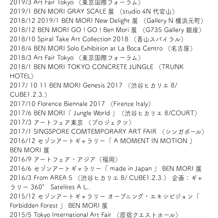
2019/3 Art Fair Tokyo （東京国際フォーラム）
2019/1 BEN MORI GRAY SCALE 展 （studio 4N 代官山）
2018/12 2019/1 BEN MORI New Delight 展 （Gallery N 横浜元町）
2018/12 BEN MORI GO ! GO ! Ben Mori 展 （G735 Gallery 銀座）
2018/10 Spiral Take Art Collection 2018 （青山スパイラル）
2018/4 BEN MORI Solo Exhibition at La Boca Centro （名古屋）
2018/3 Art Fair Tokyo （東京国際フォーラム）
2018/1 BEN MORI TOKYO CONCRETE JUNGLE （TRUNK
HOTEL）
2017/ 10 11 BEN MORI Genesis 2017 （渋谷ヒカリエ 8/
CUBE1.2.3.）
2017/10 Florence Biennale 2017 （Firenze Italy）
2017/6 BEN MORI「 Jungle World 」（渋谷ヒカリエ 8/COURT）
2017/3 アートフェア東京 （プロジェクツ）
2017/1 SINGSPORE COMTEMPORARY ART FAIR （シンガポール）
2016/12 セゾンアートギャラリー「 A MOMENT IN MOTION 」
BEN MORI 展
2016/9 アートフェア・アジア（福岡）
2016/6 セゾンアートギャラリー「 made in Japan 」 BEN MORI 展
2016/3 From AREA 5 （渋谷ヒカリエ 8/ CUBE1.2.3.） 企画：ギャ
ラリー 360° Satelites A L..
2015/12 セゾンアートギャラリー オープニング・エキシビジョン「
Forbidden Forest 」 BEN MORI 展
2015/5 Tokyo International Art Fair （原宿クエストホール）