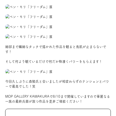
お問い合わせ
会員登録
資料請求
細部まで繊細なタッチで描かれた作品を観ると鳥肌が止まらないで
す！
オンライン無料相談
そして何より観ているだけで何だか物凄くパワーをもらえます！
お電話
営業時間: AM9:30-PM8:00
定休: 水曜・第一火曜
0120-787-221
船橋スタジオ
今回久しぶりに森勉氏と会いましたが相変わらずのテンションとパワ
ーで最高でした！笑
0120-757-221
さいたまスタジオ
MDP GALLERY KAMAKURAで8/10まで開催していますので華麗なる
一族の最終兵器が放つ作品を是非ご堪能ください！
公式アカウント