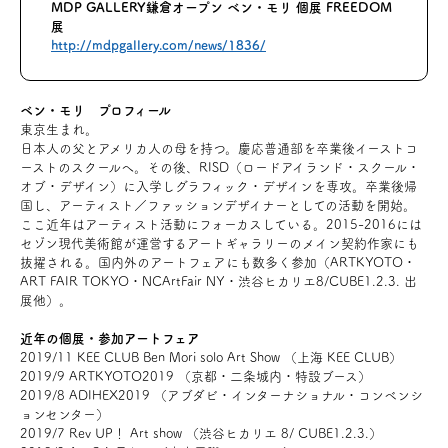
MDP GALLERY鎌倉オープン ベン・モリ 個展 FREEDOM
展
http://mdpgallery.com/news/1836/
ベン・モリ プロフィール
東京生まれ。
日本人の父とアメリカ人の母を持つ。慶応普通部を卒業後イーストコ
ーストのスクールへ。その後、RISD（ロードアイランド・スクール・
オブ・デザイン）に入学しグラフィック・デザインを専攻。卒業後帰
国し、アーティスト／ファッションデザイナーとしての活動を開始。
ここ近年はアーティスト活動にフォーカスしている。2015-2016には
セゾン現代美術館が運営するアートギャラリーのメイン契約作家にも
抜擢される。国内外のアートフェアにも数多く参加（ARTKYOTO・
ART FAIR TOKYO・NCArtFair NY・渋谷ヒカリエ8/CUBE1.2.3. 出
展他）。
近年の個展・参加アートフェア
2019/11 KEE CLUB Ben Mori solo Art Show （上海 KEE CLUB）
2019/9 ARTKYOTO2019 （京都・二条城内・特設ブース）
2019/8 ADIHEX2019 （アブダビ・インターナショナル・コンベンシ
ョンセンター）
2019/7 Rev UP！ Art show （渋谷ヒカリエ 8/ CUBE1.2.3.）