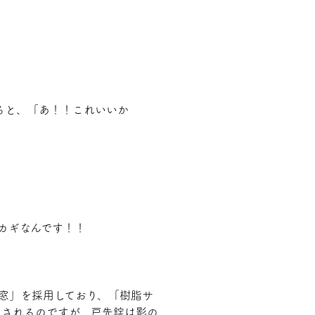
ると、「あ！！これいいか
カギ
なんです！！
脂窓」を採用しており、「樹脂サ
目されるのですが、戸先錠は影の