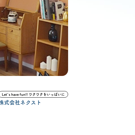
ン無料相談
話
営業時間: AM9:30-PM8:00
定休: 水曜・第一火曜
0120-787-221
タジオ
0120-757-221
スタジオ
Let`s have fun!! ワクワクをいっぱいに
公式アカウント
株式会社ネクスト