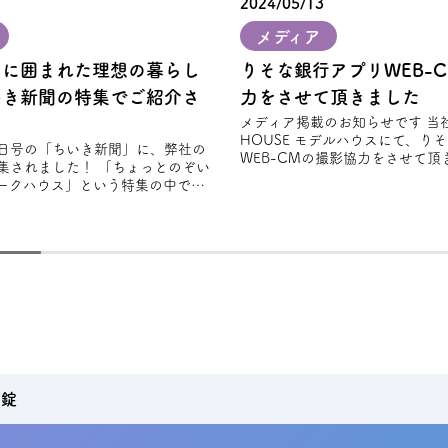
2024/05/13
メディア
」に囲まれた理想の暮らし
りそな銀⾏アプリWEB-
いき新聞の特集でご紹介さ
力をさせて頂きました
メディア掲載のお知らせです 当社のFREAK'S
HOUSE モデルハウスにて、り
28日号の「ちいき新聞」に、弊社の
WEB-CMの撮影協力をさせて頂き
集されました！ 「ちょっとのぞい
から新
ークハウス」という特集の中で、
スタイルを大切にしながら設計さ
先錠