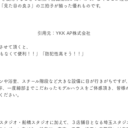
「見た目の良さ」の三拍子が揃った優れもの
です。
引用元：YKK AP株式会社
させて頂くと、
もなくて便利！！」「防犯性高そう！！」
。
ンや浴室、スチール階段など大きな設備に目が行きがちですが、弊
非、一度細部までこだわったモデルハウスをご体感頂き、皆様
ください。
スタジオ・船橋スタジオに加えて、３店舗目となる埼玉スタジ