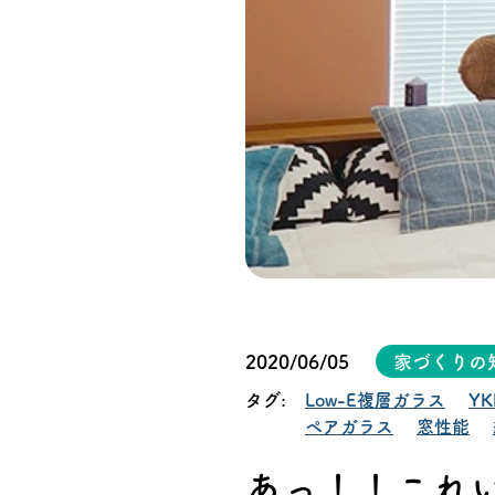
オーナー様イン
ごあいさつ
チーム紹介
アクセス
ブログ
会社案内
2020/06/05
家づくりの
タグ:
Low-E複層ガラス
YK
キャンペーン
ペアガラス
窓性能
あっ！！これ
SDGs