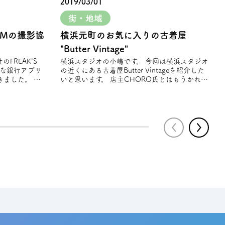
2019/03/01
街・地域
CMの撮影協
横浜元町のお気に入りの古着屋
"Butter Vintage"
横浜スタジオの小嶋です。 今回は横浜スタジオ
そな銀⾏アプリ
の近くにある古着屋Butter Vintageを紹介した
ました。 春
いと思います。 店主CHORO氏とはもうかれこ
れ10数年以上の仲 店主が定期