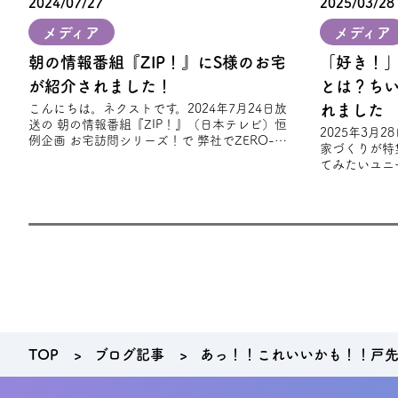
2024/07/27
2025/03/28
メディア
メディア
朝の情報番組『ZIP！』にS様のお宅
「好き！
が紹介されました！
とは？ち
こんにちは。ネクストです。2024年7月24日放
れました
送の 朝の情報番組『ZIP！』（日本テレビ）恒
2025年3月
例企画 お宅訪問シリーズ！で 弊社でZERO-
家づくりが特
CUBE TOOLSを建築されたS様
てみたいユニ
趣味やライフ
れ
TOP
ブログ記事
あっ！！これいいかも！！戸