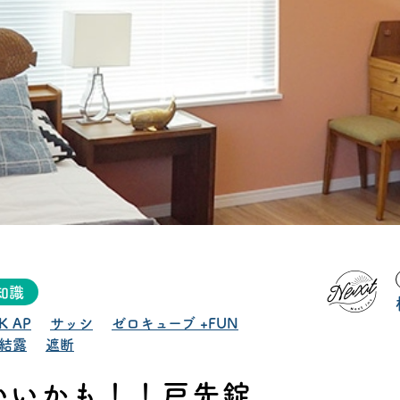
タビュー
オンライ
お電
船橋ス
さいたま
知識
K AP
サッシ
ゼロキューブ +FUN
結露
遮断
いいかも！！戸先錠