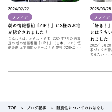
2024/07/27
2025/03/28
メディア
メディア
朝の情報番組『ZIP！』にS様のお宅
「好き！
が紹介されました！
とは？ち
こんにちは。ネクストです。2024年7月24日放
れました
送の 朝の情報番組『ZIP！』（日本テレビ）恒
2025年3月
例企画 お宅訪問シリーズ！で 弊社でZERO-
家づくりが特
CUBE TOOLSを建築されたS様
てみたいユニ
趣味やライフ
れ
TOP
ブログ記事
耐震性についてのおはなし