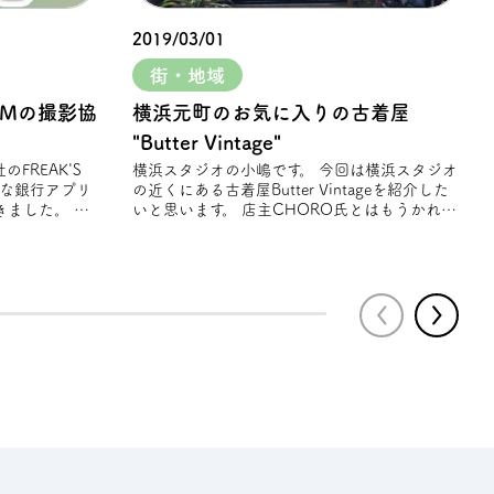
2019/03/01
街・地域
CMの撮影協
横浜元町のお気に入りの古着屋
"Butter Vintage"
横浜スタジオの小嶋です。 今回は横浜スタジオ
そな銀⾏アプリ
の近くにある古着屋Butter Vintageを紹介した
ました。 春
いと思います。 店主CHORO氏とはもうかれこ
れ10数年以上の仲 店主が定期