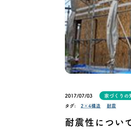
オーナー様イン
ごあいさつ
チーム紹介
アクセス
ブログ
会社案内
2017/07/03
家づくりの
タグ:
2×4構造
耐震
キャンペーン
耐震性につい
SDGs