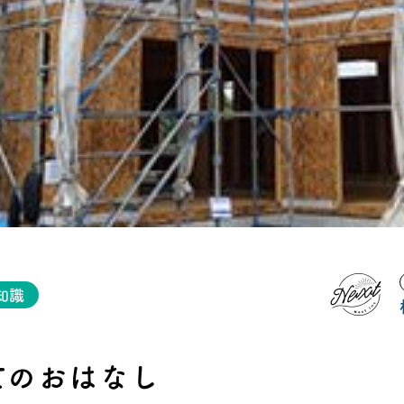
タビュー
オンライ
お電
船橋ス
さいたま
知識
てのおはなし