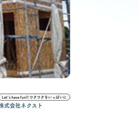
ン無料相談
話
営業時間: AM9:30-PM8:00
定休: 水曜・第一火曜
0120-787-221
タジオ
0120-757-221
スタジオ
Let`s have fun!! ワクワクをいっぱいに
公式アカウント
株式会社ネクスト