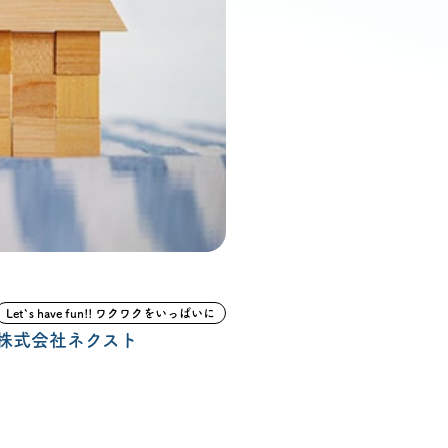
ン無料相談
話
営業時間: AM9:30-PM8:00
定休: 水曜・第一火曜
0120-787-221
タジオ
0120-757-221
スタジオ
Let`s have fun!! ワクワクをいっぱいに
公式アカウント
株式会社ネクスト