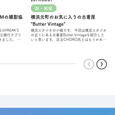
街・地域
CMの撮影協
横浜元町のお気に入りの古着屋
"Butter Vintage"
横浜スタジオの小嶋です。 今回は横浜スタジオ
そな銀⾏アプリ
の近くにある古着屋Butter Vintageを紹介した
ました。 春
いと思います。 店主CHORO氏とはもうかれこ
れ10数年以上の仲 店主が定期