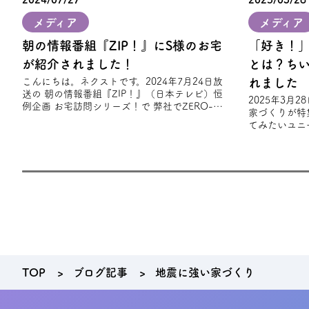
メディア
メディア
朝の情報番組『ZIP！』にS様のお宅
「好き！
が紹介されました！
とは？ち
こんにちは。ネクストです。2024年7月24日放
れました
送の 朝の情報番組『ZIP！』（日本テレビ）恒
2025年3月
例企画 お宅訪問シリーズ！で 弊社でZERO-
家づくりが特
CUBE TOOLSを建築されたS様
てみたいユニ
趣味やライフ
れ
TOP
ブログ記事
地震に強い家づくり