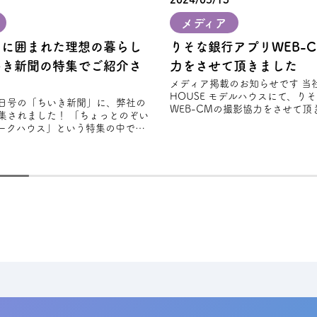
メディア
」に囲まれた理想の暮らし
りそな銀⾏アプリWEB-
いき新聞の特集でご紹介さ
力をさせて頂きました
メディア掲載のお知らせです 当社のFREAK'S
HOUSE モデルハウスにて、り
28日号の「ちいき新聞」に、弊社の
WEB-CMの撮影協力をさせて頂き
集されました！ 「ちょっとのぞい
から新
ークハウス」という特集の中で、
スタイルを大切にしながら設計さ