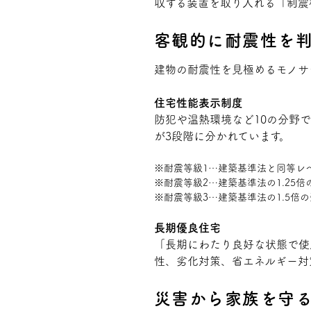
収する装置を取り入れる「制震
客観的に耐震性を
建物の耐震性を見極めるモノサ
住宅性能表示制度
防犯や温熱環境など10の分野
が3段階に分かれています。
耐震等級1…建築基準法と同等レ
耐震等級2…建築基準法の1.25
耐震等級3…建築基準法の1.5倍
長期優良住宅
「長期にわたり良好な状態で使
性、劣化対策、省エネルギー対
災害から家族を守