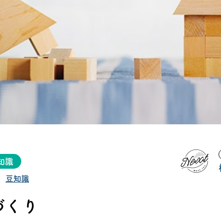
タビュー
オンライ
お電
船橋ス
さいたま
知識
豆知識
づくり