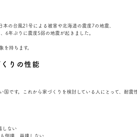
日本の台風21号による被害や北海道の震度7の地震、
7日、6年ぶりに震度5弱の地震が起きました。
象を持ちます。
づくりの性能
い国です。これから家づくりを検討している人にとって、
耐震
傷しない
ても倒壊、崩壊しない