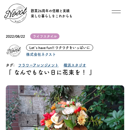
創業26周年の信頼と実績
楽しむ暮らしをこれからも
想い
2022/08/22
ライフスタイル
住宅商品
Let`s have fun!! ワクワクをいっぱいに
株式会社ネクスト
イベント
タグ:
フラワーアレンジメント
横浜スタジオ
『 なんでもない日に花束を！ 』
オススメ物件
オーナー様インタビュー
ごあいさつ
チーム紹介