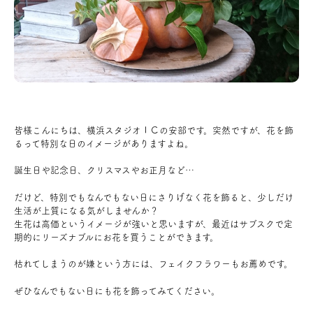
アクセス
ブログ
会社案内
皆様こんにちは、横浜スタジオＩＣの安部です。突然ですが、花を飾
るって特別な日のイメージがありますよね。
キャンペーン
誕生日や記念日、クリスマスやお正月など…
SDGs
だけど、
特別でもなんでもない日にさりげなく花を飾ると、少しだけ
生活が上質になる気がしませんか？
生花は高価というイメージが強いと思いますが、最近はサブスクで定
期的にリーズナブルにお花を買うことができます。
プライバシーポリシー
枯れてしまうのが嫌という方には、フェイクフラワーもお薦めです。
ぜひなんでもない日にも花を飾ってみてください。
モデルハウス見学・ご予約