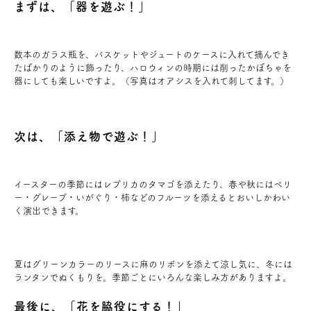
まずは、「器を遊ぶ！」
お問い合わせ
数本のガラス瓶を、バスケットやジュートのケースに入れて摘んでき
会員登録
たばかりのように飾ったり、ハロウィンの時期には削ったかぼちゃを
器にしても楽しいですよ。（写真はオアシスを入れて刺してます。）
資料請求
次は、「添え物で遊ぶ！」
オンライン無料相談
お電話
イースターの季節にはレプリカのタマゴを添えたり、春や秋にはベリ
営業時間: AM9:30-PM8:00
定休: 水曜・第一火曜
ー・グレープ・いがぐり・柿などのフルーツを添えるとおいしかわい
0120-787-221
船橋スタジオ
く演出できます。
0120-757-221
さいたまスタジオ
夏はグリーンカラーのリースに麻のリボンを添えて涼し気に、冬には
ランタンでぬくもりを。季節ごとにいろんな楽しみ方がありますよ。
公式アカウント
最後に、「花を脇役にする！」