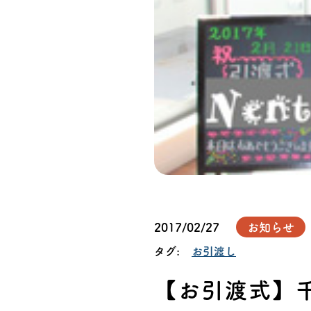
オーナー様イン
ごあいさつ
チーム紹介
アクセス
ブログ
会社案内
2017/02/27
お知らせ
タグ:
お引渡し
キャンペーン
【お引渡式】千葉
SDGs