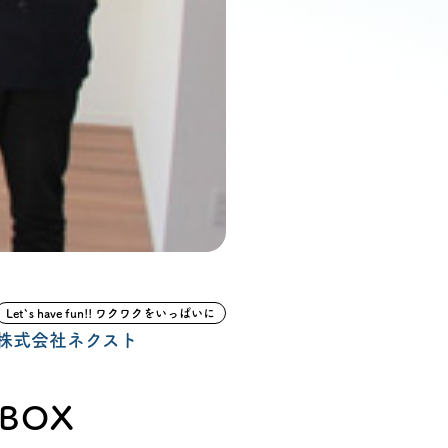
ン無料相談
話
営業時間: AM9:30-PM8:00
定休: 水曜・第一火曜
0120-787-221
タジオ
0120-757-221
スタジオ
Let`s have fun!! ワクワクをいっぱいに
公式アカウント
株式会社ネクスト
BOX