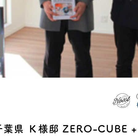
タビュー
オンライ
お電
船橋ス
さいたま
県 Ｋ様邸 ZERO-CUBE +