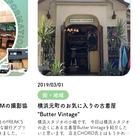
2019/03/01
街・地域
CMの撮影協
横浜元町のお気に入りの古着屋
"Butter Vintage"
横浜スタジオの小嶋です。 今回は横浜スタジオ
そな銀⾏アプリ
の近くにある古着屋Butter Vintageを紹介した
ました。 春
いと思います。 店主CHORO氏とはもうかれこ
れ10数年以上の仲 店主が定期