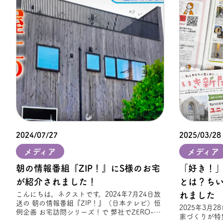
2024/07/27
2025/03/28
メディア
メディア
朝の情報番組『ZIP！』にS様のお宅
「好き！
が紹介されました！
とは？ち
こんにちは。ネクストです。2024年7月24日放
れました
送の 朝の情報番組『ZIP！』（日本テレビ）恒
2025年3月
例企画 お宅訪問シリーズ！で 弊社でZERO-
家づくりが特
CUBE TOOLSを建築されたS様