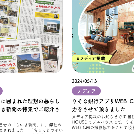
2024/05/13
メディア
」に囲まれた理想の暮らし
りそな銀⾏アプリWEB-
いき新聞の特集でご紹介さ
力をさせて頂きました
メディア掲載のお知らせです 当社のFREAK'S
HOUSE モデルハウスにて、り
28日号の「ちいき新聞」に、弊社の
WEB-CMの撮影協力をさせて頂き
集されました！ 「ちょっとのぞい
から新