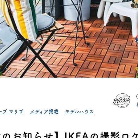
タビュー
オンライ
お電
船橋ス
さいたま
ーブ マリブ
メディア掲載
モデルハウス
のお知らせ】IKEAの撮影ロケ