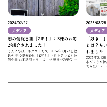
2024/07/27
2025/03/28
メディア
メディア
朝の情報番組『ZIP！』にS様のお宅
「好き！
が紹介されました！
とは？ち
こんにちは。ネクストです。2024年7月24日放
れました
送の 朝の情報番組『ZIP！』（日本テレビ）恒
2025年3月
例企画 お宅訪問シリーズ！で 弊社でZERO-
家づくりが特
CUBE TOOLSを建築されたS様
てみたいユニ
趣味やライフ
れ