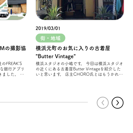
2019/03/01
街・地域
CMの撮影協
横浜元町のお気に入りの古着屋
"Butter Vintage"
横浜スタジオの小嶋です。 今回は横浜スタジオ
そな銀⾏アプリ
の近くにある古着屋Butter Vintageを紹介した
ました。 春
いと思います。 店主CHORO氏とはもうかれこ
れ10数年以上の仲 店主が定期