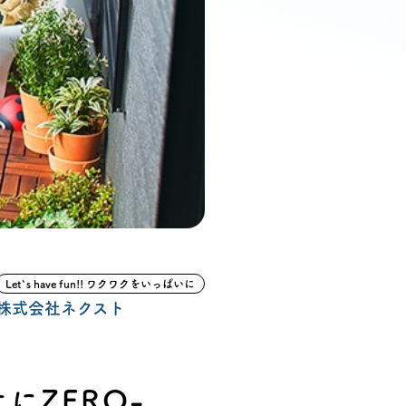
ン無料相談
話
営業時間: AM9:30-PM8:00
定休: 水曜・第一火曜
0120-787-221
タジオ
0120-757-221
スタジオ
Let`s have fun!! ワクワクをいっぱいに
公式アカウント
株式会社ネクスト
にZERO-