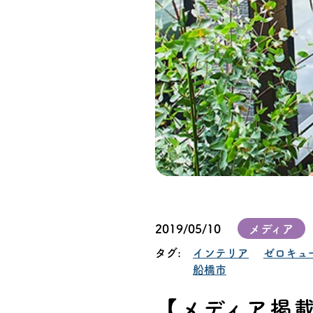
オーナー様イン
ごあいさつ
チーム紹介
アクセス
ブログ
会社案内
2019/05/10
メディア
タグ:
インテリア
ゼロキュ
キャンペーン
船橋市
【メディア掲載
SDGs