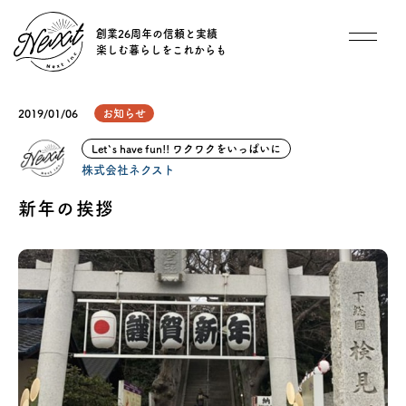
創業26周年の信頼と実績
楽しむ暮らしをこれからも
想い
2019/01/06
お知らせ
住宅商品
Let`s have fun!! ワクワクをいっぱいに
株式会社ネクスト
イベント
新年の挨拶
オススメ物件
オーナー様インタビュー
ごあいさつ
チーム紹介