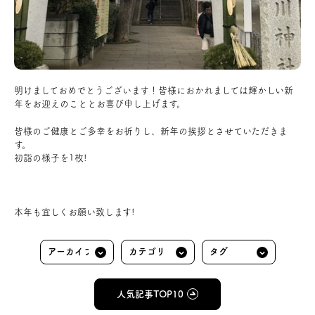
アクセス
ブログ
明けましておめでとうございます！皆様におかれましては輝かしい新
年をお迎えのこととお喜び申し上げます。
会社案内
皆様のご健康とご多幸をお祈りし、新年の挨拶とさせていただきま
す。
キャンペーン
初詣の様子を1枚!
SDGs
本年も宜しくお願い致します!
プライバシーポリシー
モデルハウス見学・ご予約
人気記事TOP10