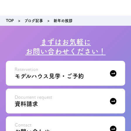
お問い合わせ
TOP
ブログ記事
新年の挨拶
会員登録
まずはお気軽に
資料請求
お問い合わせください！
オンライン無料相談
Reservetion
モデルハウス見学・ご予約
お電話
営業時間: AM9:30-PM8:00
定休: 水曜・第一火曜
0120-787-221
船橋スタジオ
Document request
0120-757-221
さいたまスタジオ
資料請求
公式アカウント
Contact