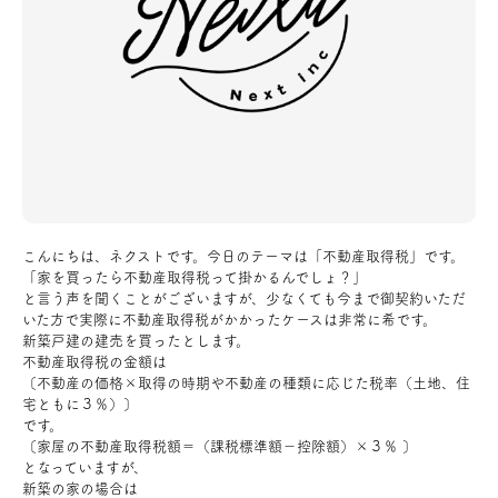
アクセス
ブログ
会社案内
キャンペーン
こんにちは、ネクストです。今日のテーマは「不動産取得税」です。
「家を買ったら不動産取得税って掛かるんでしょ？」
と言う声を聞くことがございますが、少なくても今まで御契約いただ
SDGs
いた方で実際に不動産取得税がかかったケースは非常に希です。
新築戸建の建売を買ったとします。
不動産取得税の金額は
プライバシーポリシー
〔不動産の価格×取得の時期や不動産の種類に応じた税率（土地、住
宅ともに３％）〕
です。
〔家屋の不動産取得税額＝（課税標準額－控除額）×３％ 〕
モデルハウス見学・ご予約
となっていますが、
新築の家の場合は