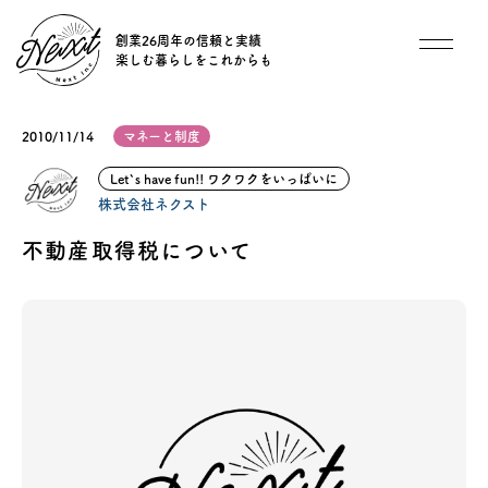
創業26周年の信頼と実績
楽しむ暮らしをこれからも
想い
2010/11/14
マネーと制度
住宅商品
Let`s have fun!! ワクワクをいっぱいに
株式会社ネクスト
イベント
不動産取得税について
オススメ物件
オーナー様インタビュー
ごあいさつ
チーム紹介