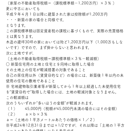
〔家屋の不動産取得税額＝（課税標準額－1,200万円）×３％ 〕
お問い合わせ
更に中古においても
平成９年４月１日以降に建築された家は控除額が1,200万円
・・・新築の家の場合と同様です。
となります。
会員登録
この課税標準額は固定資産税の課税に基づくもので、実際の売買価格
とは異なります。
木造の建坪30坪の家においては殆ど1,200万円以下（1,000万もしな
資料請求
いです）ですので、まず掛からないと思われます。
次に土地ですが、
〔土地の不動産取得税額＝課税標準額×３％－軽減額〕
オンライン無料相談
○ 新築住宅用の土地と住宅とを同時に取得した場合
その土地上の住宅が軽減措置の対象であること
自己の居住用以外（賃貸目的など）の場合には、新築後１年以内の未
お電話
営業時間: AM9:30-PM8:00
使用の住宅の敷地であること
定休: 水曜・第一火曜
※ 宅地建物取引業者等が新築してから１年以上経過した未使用住宅
0120-787-221
船橋スタジオ
を“賃貸目的で”取得した場合には、土地の軽減対象となりません。
この軽減額は
0120-757-221
さいたまスタジオ
次のうちいずれか“多いほうの金額”が軽減されます。
（１） 45,000円（税額が45,000円未満の場合にはその金額）
（２） ａ×ｂ×３％
ａ＝〔土地の１平方メートルあたりの価格×１／２〕
公式アカウント
※平成24年12月31日までは×1/2ですが、それ以降は「土地の１平方
メートルあたりの価格」になる予定です。