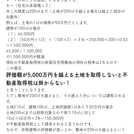
ｂ＝〔住宅の床面積×２〕
※この限度は200㎡まで（土地が200㎡を越える場合は越えた部分が
対象外）
例えば、土地の1㎡の価格が50万円だとします。
建物が100㎡の場合
（１）45,000円
（２）（50万円×1/2）×（100×2）×３％＝250,000×200×0.03
＝1,500,000円
45,000＜1,500,000
で1,500,000円が軽減
現在の不動産取得税の新築住宅用敷地の現在の税率は3％なので、
この場合、
評価額が5,000万円を越える土地を取得しないと不
動産取得税は掛からない！
と言うことになります。
ただし敷地が200㎡を越えると、その越えた分については課税されま
す。
土地210㎡、建物100㎡、土地評価額1㎡あたり50万円の場合
土地200㎡までは控除対象なので残り10㎡に対して
10㎡×50万円×3%＝150,000円
が不動産取得税として請求されると言うわけです。
なので、余程建物の評価額が高いとか、敷地が200㎡を越えるという