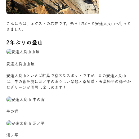
アクセス
こんにちは、ネクストの岩井です。先日1泊2日で安達太良山へ行って
きました。
ブログ
2年ぶりの登山
会社案内
安達太良山山頂
キャンペーン
安達太良山といえば紅葉で有名なスポットですが、夏の安達太良山
は、牛の背を境に沼ノ平の荒々しい景観と薬師岳・五葉松平の穏やか
SDGs
なグリーンが同居し楽しめます！
プライバシーポリシー
牛の背
モデルハウス見学・ご予約
沼ノ平