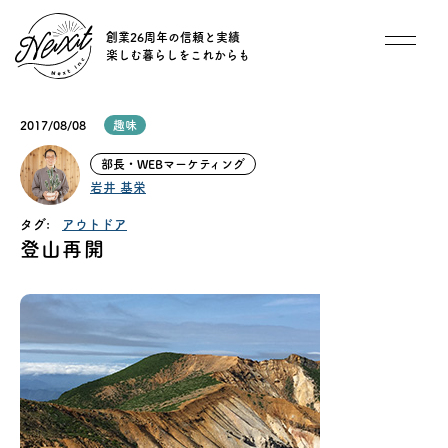
創業26周年の信頼と実績
楽しむ暮らしをこれからも
想い
2017/08/08
趣味
住宅商品
部長・WEBマーケティング
岩井 基栄
イベント
タグ:
アウトドア
登山再開
オススメ物件
オーナー様インタビュー
ごあいさつ
チーム紹介