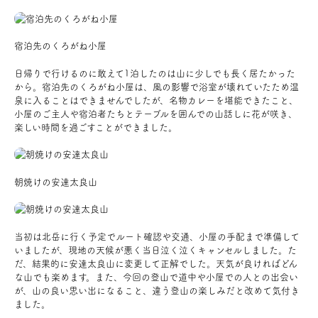
お問い合わせ
宿泊先のくろがね小屋
会員登録
日帰りで行けるのに敢えて1泊したのは山に少しでも長く居たかった
から。宿泊先のくろがね小屋は、風の影響で浴室が壊れていたため温
泉に入ることはできませんでしたが、名物カレーを堪能できたこと、
資料請求
小屋のご主人や宿泊者たちとテーブルを囲んでの山話しに花が咲き、
楽しい時間を過ごすことができました。
オンライン無料相談
朝焼けの安達太良山
お電話
営業時間: AM9:30-PM8:00
定休: 水曜・第一火曜
0120-787-221
船橋スタジオ
当初は北岳に行く予定でルート確認や交通、小屋の手配まで準備して
0120-757-221
さいたまスタジオ
いましたが、現地の天候が悪く当日泣く泣くキャンセルしました。た
だ、結果的に安達太良山に変更して正解でした。天気が良ければどん
な山でも楽めます。また、今回の登山で道中や小屋での人との出会い
が、山の良い思い出になること、違う登山の楽しみだと改めて気付き
公式アカウント
ました。