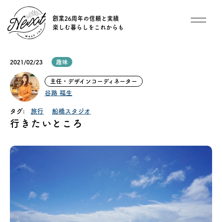
創業26周年の信頼と実績
楽しむ暮らしをこれからも
想い
2021/02/23
趣味
住宅商品
主任・デザインコーディネーター
谷路 福生
イベント
タグ:
旅行
船橋スタジオ
行きたいところ
オススメ物件
オーナー様インタビュー
ごあいさつ
チーム紹介