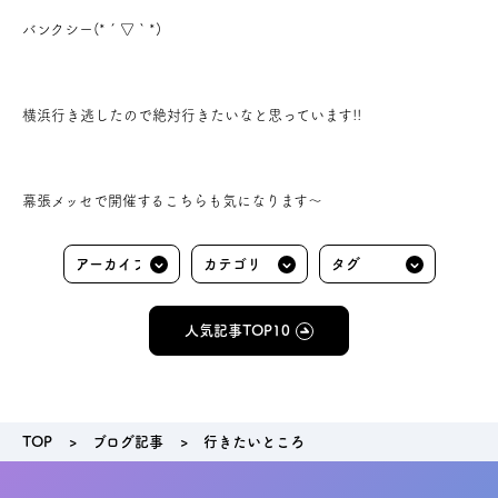
バンクシー(*´▽｀*)
お問い合わせ
会員登録
横浜行き逃したので絶対行きたいなと思っています!!
資料請求
幕張メッセで開催するこちらも気になります～
オンライン無料相談
お電話
営業時間: AM9:30-PM8:00
定休: 水曜・第一火曜
人気記事TOP10
0120-787-221
船橋スタジオ
0120-757-221
さいたまスタジオ
TOP
ブログ記事
行きたいところ
公式アカウント