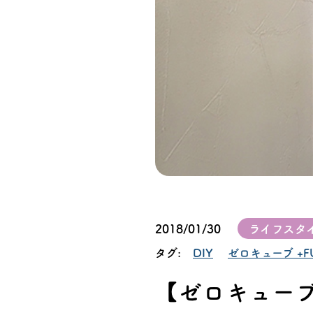
オーナー様イン
ごあいさつ
チーム紹介
アクセス
ブログ
会社案内
2018/01/30
ライフスタ
タグ:
DIY
ゼロキューブ +F
キャンペーン
【ゼロキュー
SDGs