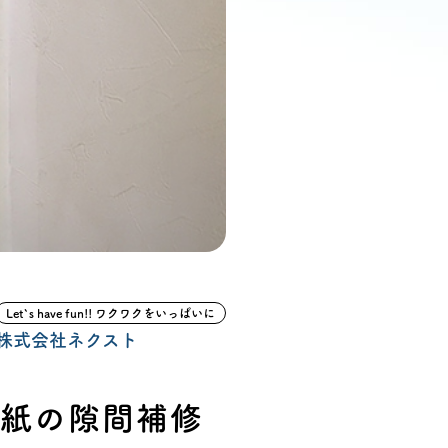
ン無料相談
話
営業時間: AM9:30-PM8:00
定休: 水曜・第一火曜
0120-787-221
タジオ
0120-757-221
スタジオ
Let`s have fun!! ワクワクをいっぱいに
公式アカウント
株式会社ネクスト
壁紙の隙間補修