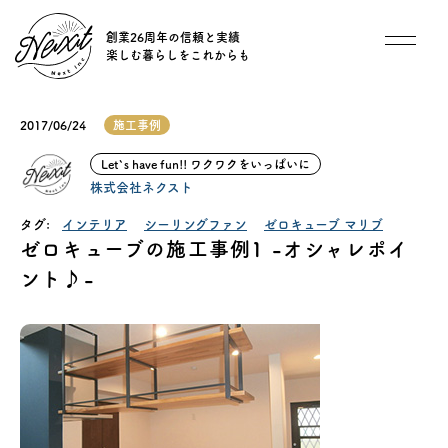
創業26周年の信頼と実績
楽しむ暮らしをこれからも
想い
2017/06/24
施工事例
住宅商品
Let`s have fun!! ワクワクをいっぱいに
株式会社ネクスト
イベント
タグ:
インテリア
シーリングファン
ゼロキューブ マリブ
ゼロキューブの施工事例1 -オシャレポイ
オススメ物件
ント♪-
オーナー様インタビュー
ごあいさつ
チーム紹介