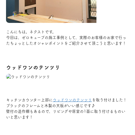
アクセス
ブログ
こんにちは。ネクストです。
今回は、ゼロキューブの施工事例として、実際のお客様のお家で行っ
たちょっとしたオシャレポイントをご紹介させて頂こうと思います！
会社案内
キャンペーン
ウッドワンのテンツリ
SDGs
キッチンカウンター上部に
ウッドワンのテンツリ
を取り付けました！
プライバシーポリシー
ブラックのフレームと木製の天板がいい感じです♪
壁付の造作棚もあるので、リビングや居室の1面に取り付けるものい
いと思います！
モデルハウス見学・ご予約