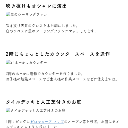
吹き抜けもオシャレに演出
お問い合わせ
会員登録
吹き抜け天井のクロスを木目調にしました。
白のクロスに黒のシーリングファンがマッチしてます！
資料請求
2階にちょっとしたカウンタースペースを造作
オンライン無料相談
2階のホールに造作でカウンターを作りました。
お電話
営業時間: AM9:30-PM8:00
お子様の勉強スペースやご主人様の作業スペースなどに使えますね。
定休: 水曜・第一火曜
0120-787-221
船橋スタジオ
0120-757-221
さいたまスタジオ
タイルデッキと人工芝付きのお庭
公式アカウント
1階リビングに
ゼロキューブ マリブ
のオープン窓を設置。お庭はタイ
ルデッキと人工芝を行いました！