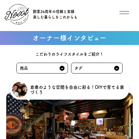
創業26周年の信頼と実績
楽しむ暮らしをこれからも
想い
オーナー様インタビュー
住宅商品
こだわりのライフスタイルをご紹介！
イベント
オススメ物件
倉庫のような空間を自由に彩る！DIYで育てる家
づくり
オーナー様インタビュー
ごあいさつ
チーム紹介