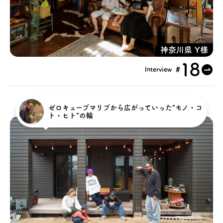
アクセス
神奈川県 Y様
ブログ
18
#
Interview
会社案内
ゼロキューブマリブから広がっていった“モノ・コ
キャンペーン
ト・ヒト”の輪
SDGs
プライバシーポリシー
モデルハウス見学・ご予約