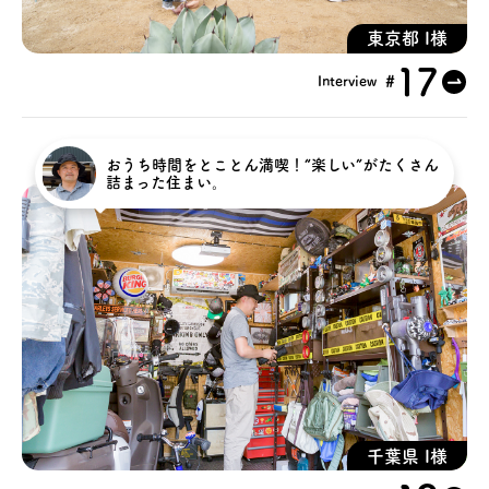
お問い合わせ
東京都 I様
17
#
Interview
会員登録
資料請求
おうち時間をとことん満喫！“楽しい”がたくさん
詰まった住まい。
オンライン無料相談
お電話
営業時間: AM9:30-PM8:00
定休: 水曜・第一火曜
0120-787-221
船橋スタジオ
0120-757-221
さいたまスタジオ
公式アカウント
千葉県 I様