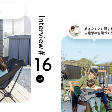
タビュー
オンライ
E。
Interview
お電
好きなモノに囲まれた
る理想の空間づく
船橋ス
#
さいたま
16