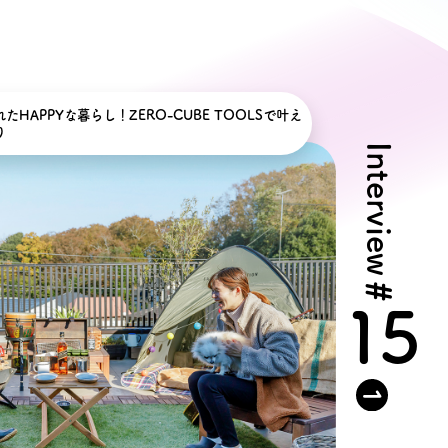
ン無料相談
話
HAPPYな暮らし！ZERO-CUBE TOOLSで叶え
営業時間: AM9:30-PM8:00
定休: 水曜・第一火曜
り
Interview
0120-787-221
タジオ
0120-757-221
スタジオ
#
15
公式アカウント