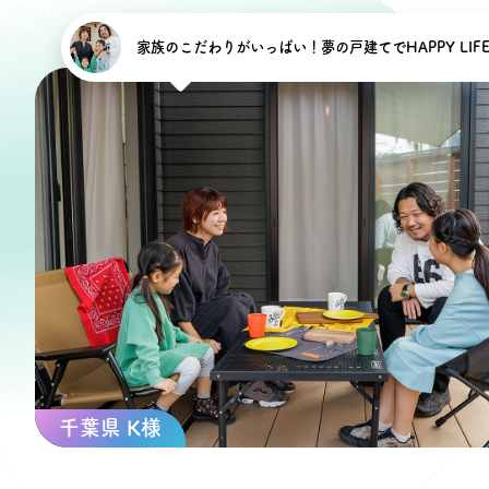
オーナー様イン
家族のこだわりがいっぱい！夢の戸建てでHAPPY LIF
ごあいさつ
チーム紹介
アクセス
ブログ
会社案内
キャンペーン
千葉県 K様
SDGs