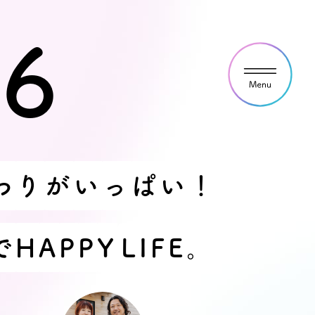
16
ウス見学・ご予約
わ
り
が
い
っ
ぱ
い
！
わせ
で
H
A
P
P
Y
L
I
F
E
。