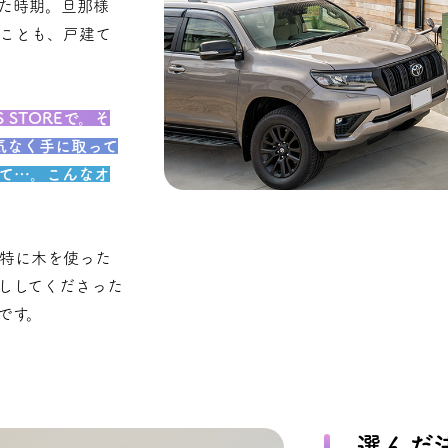
た時期。旦那様
ことも、戸建て
 STOREで。そ
何気なく手に取って
て…。こんなオ
特に木を使った
ししてくださった
です。
選んだ