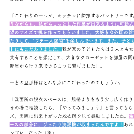
「こだわりの一つが、キッチンに隣接するパントリーです
りながらも、私がちょっとした作業が出来るように可動式
望のサイズで机を作ってもらいました。大好きな外国の雑
たりして、“プチ一人空間”を楽しんでいます。また、子ど
トにもこだわりました。
我が家の子どもたちは２人とも女
共有することを想定して、大きなクローゼットを部屋の間
部屋から行き来できるように繋げました」。
一方の旦那様はどんな点にこだわったのでしょうか。
「洗面所の脱衣スペースは、規格よりももう少し広く作り
せの場で相談したら、『やってみましょう』と言ってもら
ズ。実際に出来上がった脱衣所を見て感動しましたね。
余
ースの部分に、ぴったり洗濯機が収まったんですよ！
あれ
ンプレーだった（笑）」