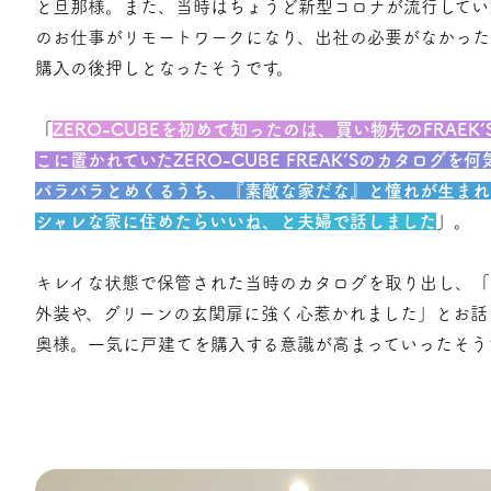
と旦那様。また、当時はちょうど新型コロナが流行してい
のお仕事がリモートワークになり、出社の必要がなかった
購入の後押しとなったそうです。
「
ZERO-CUBEを初めて知ったのは、買い物先のFRAEK’S
こに置かれていたZERO-CUBE FREAK’Sのカタログを
パラパラとめくるうち、『素敵な家だな』と憧れが生まれ
シャレな家に住めたらいいね、と夫婦で話しました
」。
キレイな状態で保管された当時のカタログを取り出し、「
外装や、グリーンの玄関扉に強く心惹かれました」とお話
奥様。一気に戸建てを購入する意識が高まっていったそう