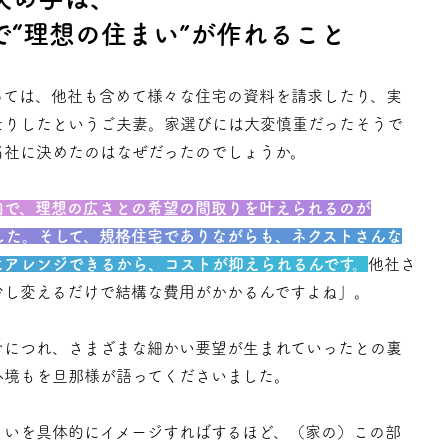
で“理想の住まい”が作れること
っては、他社も含めて様々な住宅の資料を請求したり、実
たりしたというご夫妻。家選びには大変慎重だったそうで
当社に決めたのはなぜだったのでしょうか。
内で、理想の広さとの希望の間取りを叶えられるのが
Eでした。そして、規格住宅でありながらも、ネクストさんな
にアレンジできるから、コストが抑えられるんです。
他社さ
少し変えるだけで結構な費用がかかるんですよね」。
むにつれ、さまざまな細かい要望が生まれていったとの裏
心境もを旦那様が語ってくださいました。
まいを具体的にイメージすればするほど、（家の）この部