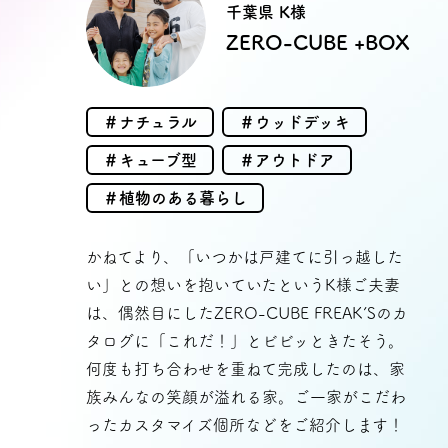
千葉県 K様
ン無料相談
ZERO-CUBE +BOX
話
営業時間: AM9:30-PM8:00
＃ナチュラル
＃ウッドデッキ
定休: 水曜・第一火曜
＃キューブ型
0120-787-221
＃アウトドア
タジオ
＃植物のある暮らし
0120-757-221
スタジオ
かねてより、「いつかは戸建てに引っ越した
い」との想いを抱いていたというK様ご夫妻
は、偶然目にしたZERO-CUBE FREAK’Sのカ
公式アカウント
タログに「これだ！」とビビッときたそう。
何度も打ち合わせを重ねて完成したのは、家
族みんなの笑顔が溢れる家。ご一家がこだわ
ったカスタマイズ個所などをご紹介します！