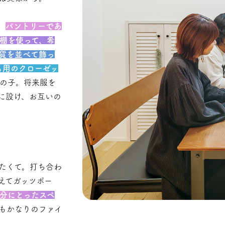
。
パントリーであ
棚を使って、希
貨を並べて飾っ
も用のクローゼッ
の子。将来服を
に設け、お互いの
たくて。打ち合わ
えてガッツポー
分にとったスペ
もかなりのファイ