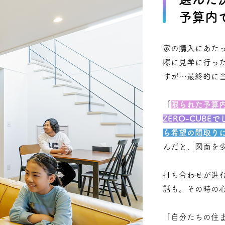
予算内
家の購入にあた
際に見学に行っ
すが…最終的に
「
限られた予算
ZERO-CUB
ら希望の間取り
んだと、図面を
打ち合わせが進
話も。その時の
「自分たちの住