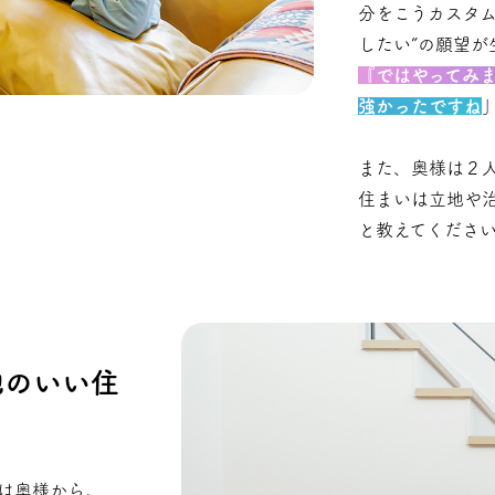
分をこうカスタム
したい”の願望
『ではやってみ
強かったですね
また、奥様は２
住まいは立地や
と教えてくださ
地のいい住
は奥様から。