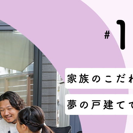
#
モデルハ
家
族
の
こ
だ
お問い合
夢
の
戸
建
て
会員登録
資料請求