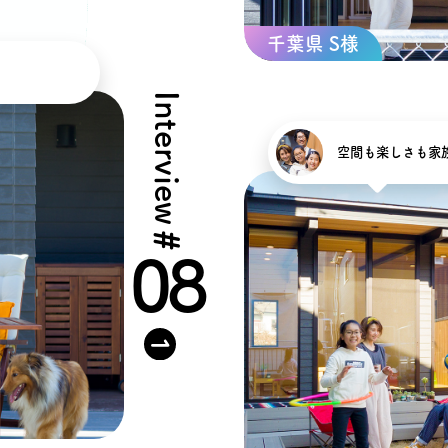
千葉県 S様
る
Interview
空間も楽しさも家
#
08