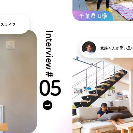
千葉県 U様
ウスライフ
Interview
家族４人が思い思
#
05