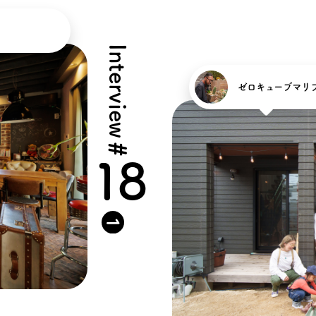
タビュー
オンライ
Interview
お電
ゼロキューブマリ
船橋ス
#
さいたま
18