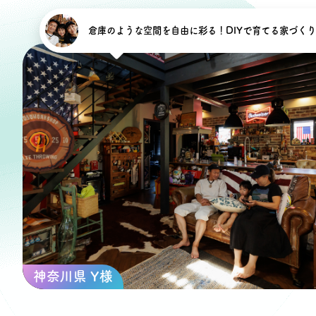
オーナー様イン
倉庫のような空間を自由に彩る！DIYで育てる家づくり
ごあいさつ
チーム紹介
アクセス
ブログ
会社案内
キャンペーン
神奈川県 Y様
SDGs