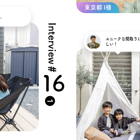
東京都 I様
E。
Interview
ユニークな間取りに
しい！
#
16