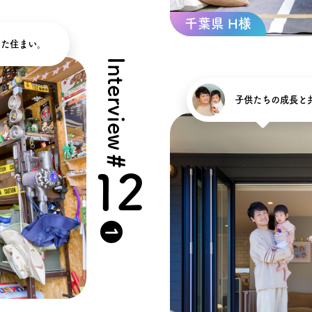
千葉県 H様
った住まい。
Interview
子供たちの成長と
#
12