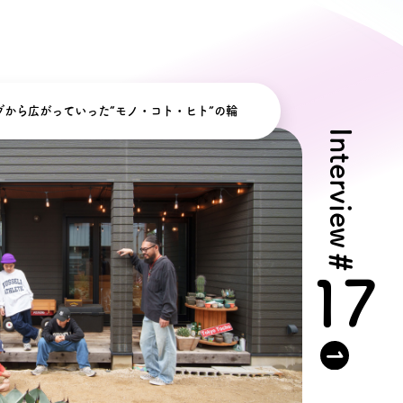
ン無料相談
話
営業時間: AM9:30-PM8:00
ブから広がっていった“モノ・コト・ヒト”の輪
定休: 水曜・第一火曜
Interview
0120-787-221
タジオ
0120-757-221
スタジオ
#
17
公式アカウント