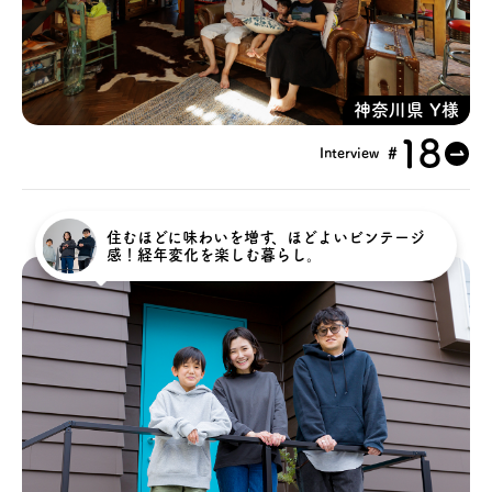
アクセス
神奈川県 Y様
ブログ
18
#
Interview
会社案内
住むほどに味わいを増す、ほどよいビンテージ
キャンペーン
感！経年変化を楽しむ暮らし。
SDGs
プライバシーポリシー
モデルハウス見学・ご予約