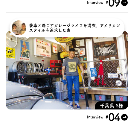
09
#
Interview
愛車と過ごすガレージライフを満喫、アメリカン
スタイルを追求した家
千葉県 S様
04
#
Interview