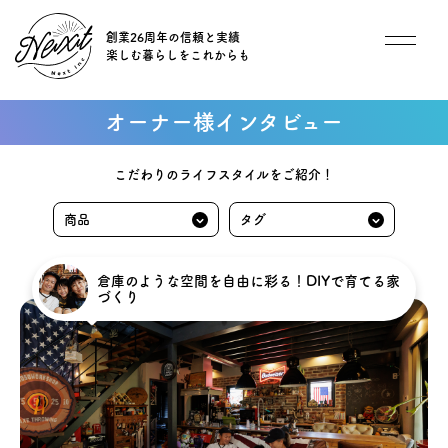
創業26周年の信頼と実績
楽しむ暮らしをこれからも
想い
オーナー様インタビュー
住宅商品
こだわりのライフスタイルをご紹介！
イベント
オススメ物件
倉庫のような空間を自由に彩る！DIYで育てる家
づくり
オーナー様インタビュー
ごあいさつ
チーム紹介