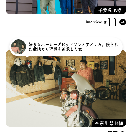
お問い合わせ
千葉県 K様
11
#
Interview
会員登録
資料請求
好きなハーレーダビッドソンとアメリカ。限られ
た敷地でも理想を追求した家
オンライン無料相談
お電話
営業時間: AM9:30-PM8:00
定休: 水曜・第一火曜
0120-787-221
船橋スタジオ
0120-757-221
さいたまスタジオ
公式アカウント
神奈川県 K様