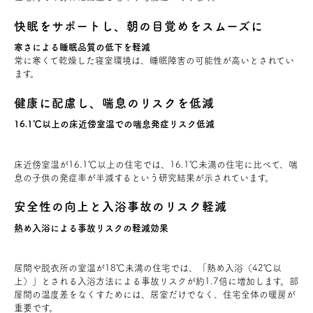
快眠をサポートし、朝の目覚めをスムーズに
寒さによる睡眠品質の低下を軽減
常に寒くて乾燥した寝室環境は、睡眠障害の可能性が高いとされてい
ます。
健康に配慮し、喘息のリスクを低減
16.1℃以上の床近傍室温での喘息発症リスク低減
床近傍室温が16.1℃以上の住宅では、16.1℃未満の住宅に比べて、喘
息の子供の発症率が半減するという研究結果が示されています。
安全性の向上と入浴事故のリスク軽減
熱め入浴による事故リスクの軽減効果
居間や脱衣所の室温が18℃未満の住宅では、「熱め入浴（42℃以
上）」とされる入浴方法による事故リスクが約1.7倍に増加します。部
屋間の温度差をなくすためには、居室だけでなく、住宅全体の暖房が
重要です。