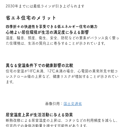
2030年までには最低ラインが引き上げられます
お問い合わせ
省エネ住宅のメリット
会員登録
四季折々の快適性を享受できる低エネルギー住宅の魅力
心地よい居住環境が生活の満足度に与える影響
温度、騒音、照度、衛生、安全、防犯などの要素がバランス良く整っ
資料請求
た住環境は、生活の質向上に寄与することが示されています。
オンライン無料相談
異なる室温条件下での健康影響の比較
住宅の室温が18℃未満、12℃未満の場合、心電図の異常所見や総コ
お電話
営業時間: AM9:30-PM8:00
レステロール値の上昇など、健康リスクが増加することが示されてい
定休: 水曜・第一火曜
ます。
0120-787-221
船橋スタジオ
0120-757-221
さいたまスタジオ
画像引用：
国土交通省
居室温度上昇が生活活動に与える効果
公式アカウント
断熱改修による居室温度の上昇は、コタツなどの利用頻度を減らし、
住宅内での身体活動量を増やす可能性があります。