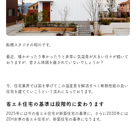
アクセス
ブログ
船橋スタジオの相川です。
会社案内
最近、暖かかったり寒かったりと非常に気温差が大きい日々が続いて
おりますが、皆さん体調を崩されていないでしょうか？
キャンペーン
SDGs
今、住宅業界では国を挙げてこの温度差を解消すべく断熱性能の良い
住宅を建てていこうという流れになっております。
省エネ住宅の基準は段階的に変わります
プライバシーポリシー
2025年には今の省エネ住宅が新築住宅の基準に。さらに2030年には
ZEH水準の省エネ住宅が、新築住宅の基準になります。
モデルハウス見学・ご予約