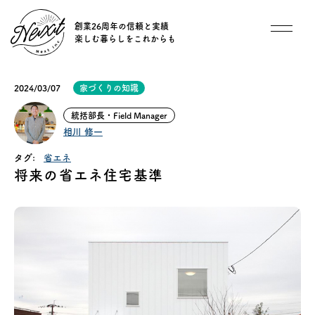
創業26周年の信頼と実績
楽しむ暮らしをこれからも
想い
2024/03/07
家づくりの知識
住宅商品
統括部長・Field Manager
相川 修一
イベント
タグ:
省エネ
将来の省エネ住宅基準
オススメ物件
オーナー様インタビュー
ごあいさつ
チーム紹介