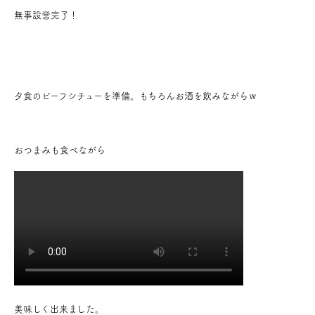
無事設営完了！
お問い合わせ
会員登録
夕食のビーフシチューを準備。もちろんお酒を飲みながらｗ
資料請求
オンライン無料相談
おつまみも食べながら
お電話
営業時間: AM9:30-PM8:00
定休: 水曜・第一火曜
0120-787-221
船橋スタジオ
0120-757-221
さいたまスタジオ
公式アカウント
美味しく出来ました。