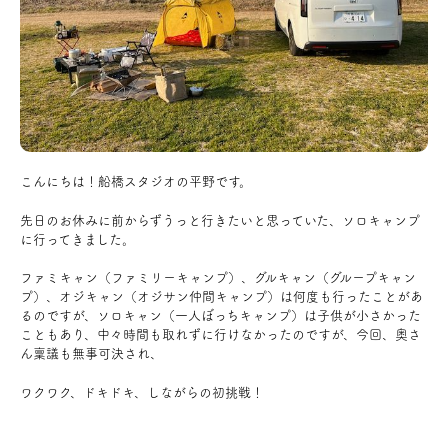
アクセス
ブログ
会社案内
こんにちは！船橋スタジオの平野です。
キャンペーン
先日のお休みに前からずうっと行きたいと思っていた、ソロキャンプ
に行ってきました。
SDGs
ファミキャン（ファミリーキャンプ）、グルキャン（グループキャン
プ）、オジキャン（オジサン仲間キャンプ）は何度も行ったことがあ
るのですが、ソロキャン（一人ぼっちキャンプ）は子供が小さかった
こともあり、中々時間も取れずに行けなかったのですが、今回、奥さ
プライバシーポリシー
ん稟議も無事可決され、
ワクワク、ドキドキ、しながらの初挑戦！
モデルハウス見学・ご予約