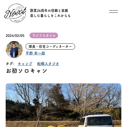
創業26周年の信頼と実績
楽しむ暮らしをこれからも
想い
2024/02/05
ライフスタイル
住宅商品
課長・住宅コーディネーター
平野 幸一郎
イベント
タグ:
キャンプ
船橋スタジオ
お初ソロキャン
オススメ物件
オーナー様インタビュー
ごあいさつ
チーム紹介