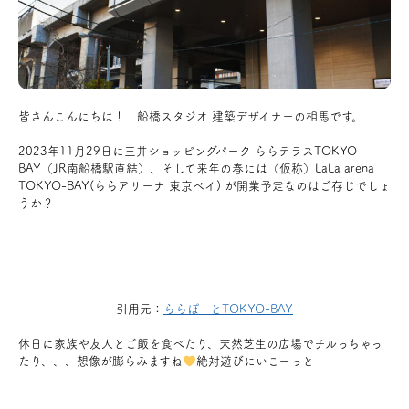
アクセス
ブログ
皆さんこんにちは！ 船橋スタジオ 建築デザイナーの相馬です。
会社案内
2023年11月29日に三井ショッピングパーク ららテラスTOKYO-
BAY（JR南船橋駅直結）、そして来年の春には（仮称）LaLa arena
TOKYO-BAY(ららアリーナ 東京ベイ) が開業予定なのはご存じでしょ
キャンペーン
うか？
SDGs
引用元：
ららぽーとTOKYO-BAY
プライバシーポリシー
休日に家族や友人とご飯を食べたり、天然芝生の広場でチルっちゃっ
たり、、、想像が膨らみますね
絶対遊びにいこーっと
モデルハウス見学・ご予約