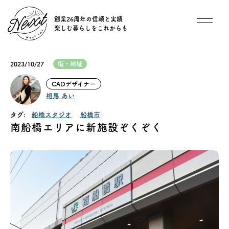
創業26周年の信頼と実績
楽しむ暮らしをこれからも
想い
2023/10/27
街・地域
住宅商品
CADデザイナー
相馬 あい
イベント
タグ:
船橋スタジオ
船橋市
南船橋エリアに新施設ぞくぞく
オススメ物件
オーナー様インタビュー
ごあいさつ
チーム紹介