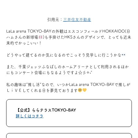
お問い合わせ
引用元：
三井住友不動産
会員登録
LaLa arena TOKYO-BAYの外観はエスコンフィールドHOKKAIDO(日
ハムさんの新球場
)も手掛けたHKSさんのデザインで、とっても近未
来的でかっこいい！
資料請求
どうやって建てるのか気になるのでこっそり見学しに行こうかな
オンライン無料相談
また、千葉ジェッツふなばしのホームアリーナとして利用されるほか
にもコンサート会場にもなるようですよ☆彡✧˖°
お電話
営業時間: AM9:30-PM8:00
私の趣味は”推し活”なので、いつかLaLa arena TOKYO-BAYで推しが
定休: 水曜・第一火曜
ＬｉＶＥしてくれる日を夢見ております
0120-787-221
船橋スタジオ
0120-757-221
さいたまスタジオ
【公式】ららテラスTOKYO-BAY
詳しくはコチラ
公式アカウント