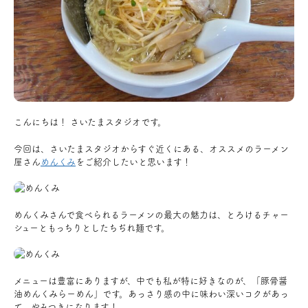
アクセス
ブログ
会社案内
こんにちは！ さいたまスタジオです。
今回は、さいたまスタジオからすぐ近くにある、オススメのラーメン
キャンペーン
屋さん
めんくみ
をご紹介したいと思います！
SDGs
めんくみさんで食べられるラーメンの最大の魅力は、
とろけるチャー
シューともっちりとしたちぢれ麺
です。
プライバシーポリシー
メニューは豊富にありますが、中でも私が特に好きなのが、「豚骨醤
モデルハウス見学・ご予約
油めんくみらーめん」です。あっさり感の中に味わい深いコクがあっ
て、やみつきになります！