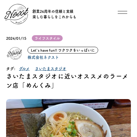
創業26周年の信頼と実績
楽しむ暮らしをこれからも
想い
2024/01/15
ライフスタイル
住宅商品
Let`s have fun!! ワクワクをいっぱいに
株式会社ネクスト
イベント
タグ:
グルメ
さいたまスタジオ
さいたまスタジオに近いオススメのラーメ
オススメ物件
ン店「めんくみ」
オーナー様インタビュー
ごあいさつ
チーム紹介