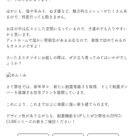
お問い合わせ
ほかにも、塩や辛みそ、ねぎ盛など、魅力的なメニューがたくさんあ
るので、何度行っても飽きません。
会員登録
お店の中は広々とした空間になっているので、子連れでも入りやすい
かと思います。
アットホームで温かい雰囲気があるお店なので、家族で訪れてみるの
資料請求
もオススメですよ！
さいたまスタジオにお越しの際は、ぜひ立ち寄ってみてはいかがでし
オンライン無料相談
ょうか？
お電話
営業時間: AM9:30-PM8:00
定休: 水曜・第一火曜
さて弊社では、新年早々、新たに耐震等級３を取得、そして制震ダン
0120-787-221
船橋スタジオ
パーを装備する住宅プランを展開しています。
0120-757-221
さいたまスタジオ
これにより、これまで以上に
地震に強い家
を建てられます。
デザイン性がありながらも、耐震機能をUPしたぜひ弊社のZERO-
CUBEシリーズの家をご検討ください！
公式アカウント