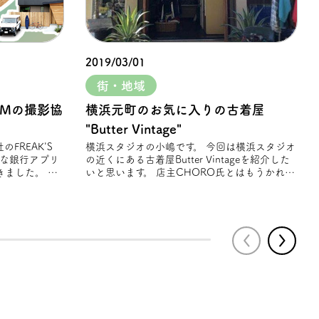
2019/03/01
街・地域
CMの撮影協
横浜元町のお気に入りの古着屋
"Butter Vintage"
横浜スタジオの小嶋です。 今回は横浜スタジオ
そな銀⾏アプリ
の近くにある古着屋Butter Vintageを紹介した
ました。 春
いと思います。 店主CHORO氏とはもうかれこ
れ10数年以上の仲 店主が定期