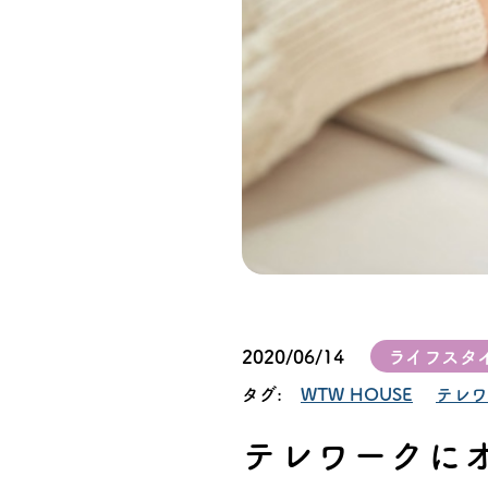
オーナー様イン
ごあいさつ
チーム紹介
アクセス
ブログ
会社案内
2020/06/14
ライフスタ
タグ:
WTW HOUSE
テレワ
キャンペーン
テレワークに
SDGs