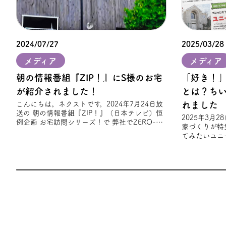
2024/07/27
2025/03/28
メディア
メディア
朝の情報番組『ZIP！』にS様のお宅
「好き！
が紹介されました！
とは？ち
こんにちは。ネクストです。2024年7月24日放
れました
送の 朝の情報番組『ZIP！』（日本テレビ）恒
2025年3月
例企画 お宅訪問シリーズ！で 弊社でZERO-
家づくりが特
CUBE TOOLSを建築されたS様
てみたいユニ
趣味やライフ
れ