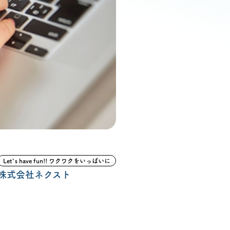
ン無料相談
話
営業時間: AM9:30-PM8:00
定休: 水曜・第一火曜
0120-787-221
タジオ
0120-757-221
スタジオ
Let`s have fun!! ワクワクをいっぱいに
公式アカウント
株式会社ネクスト