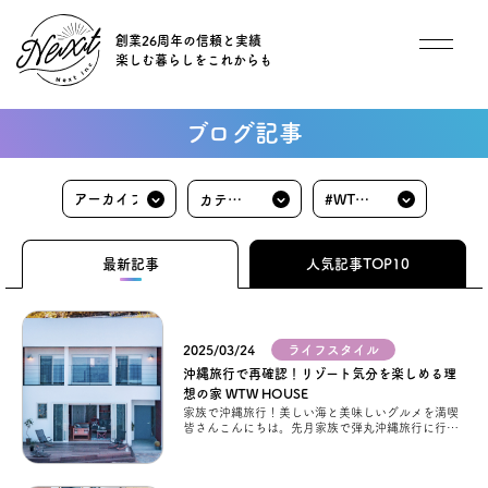
創業26周年の信頼と実績
楽しむ暮らしをこれからも
想い
ブログ記事
住宅商品
カテゴ
#WTW
イベント
リ
HOUSE
最新記事
人気記事TOP10
オススメ物件
2025/03/24
ライフスタイル
オーナー様インタビュー
沖縄旅行で再確認！リゾート気分を楽しめる理
想の家 WTW HOUSE
家族で沖縄旅行！美しい海と美味しいグルメを満喫
ごあいさつ
皆さんこんにちは。先月家族で弾丸沖縄旅行に行っ
てきました。 沖縄に到着してすぐに、まずは大好き
な海へ。 こ
チーム紹介