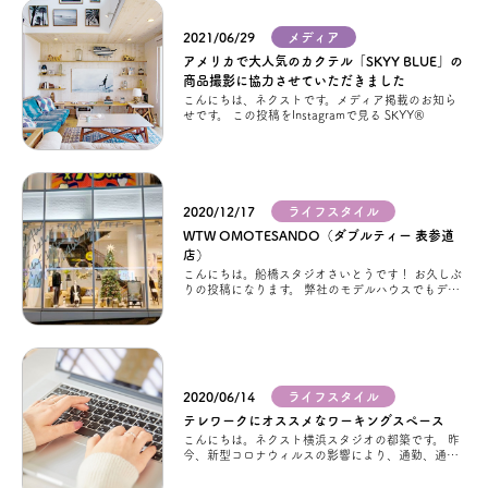
2021/06/29
メディア
アクセス
アメリカで大人気のカクテル「SKYY BLUE」の
商品撮影に協力させていただきました
こんにちは、ネクストです。メディア掲載のお知ら
ブログ
せです。 この投稿をInstagramで見る SKYY®
会社案内
2020/12/17
ライフスタイル
キャンペーン
WTW OMOTESANDO（ダブルティー 表参道
店）
こんにちは。船橋スタジオさいとうです！ お久しぶ
りの投稿になります。 弊社のモデルハウスでもディ
SDGs
スプレイさせて頂いておりますＷＴＷのショップに
ついてご紹介したいと思います！ 以前
プライバシーポリシー
2020/06/14
ライフスタイル
テレワークにオススメなワーキングスペース
こんにちは。ネクスト横浜スタジオの都築です。 昨
モデルハウス見学・ご予約
今、新型コロナウィルスの影響により、通勤、通
学・登園の自粛により、テレワークなどの自宅勤
務、家でのご家族との過ごし方などライフスタ