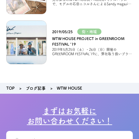
で、モデルの石田ニコルさんによるSandy magazine
の撮影が行われました
現在発売中の『Sandy
m
2019/05/25
街・地域
WTW HOUSE PROJECT in GREENROOM
FESTIVAL '19
2019年5月25日（土）・26日（日）開催の
GREENROOM FESTIVAL'19に、弊社取り扱いブラン
ド住宅の「WTW HOUSE」PROJECT体感ブースが出
展してい
TOP
ブログ記事
WTW HOUSE
まずはお気軽に
お問い合わせください！