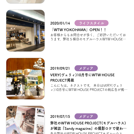
お問い合わせ
2020/01/14
ライフスタイル
会員登録
「WTW YOKOHAMA」OPEN！！
お客様からもお問合せが多く、ご好評いただいてお
ります、弊社５棟目のモデルハウスWTW HOUSE
PROJECTのコラボブランド「WTW」が、昨年12月
資料請求
28日に、ついに神奈川県初出
オンライン無料相談
2019/09/21
メディア
VERY(ヴェリィ)10月号にWTW HOUSE
お電話
営業時間: AM9:30-PM8:00
PROJECT掲載
定休: 水曜・第一火曜
こんにちは。ネクストです。 本日はVERY(ヴェリ
0120-787-221
船橋スタジオ
ィ)10月号にWTW HOUSE PROJECTの純広告が掲載
されているのでご紹介したいと思います！ カリフォ
ルニア・マンハッタ
0120-757-221
さいたまスタジオ
2019/07/15
メディア
弊社のWTW HOUSE PROJECT(モデルハウス)
公式アカウント
が雑誌『Sandy magazine』の撮影ロケで使われ
ました
先日弊社のWTW HOUSE PROJECTモデルハウス