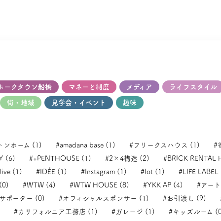
ホークタウン船橋
マネーと制度
メディア
ライフスタイル
街・地域
見学会・イベント
趣味
トンホーム (1)
#amadana base (1)
#フリークスハウス (1)
#
 (6)
#+PENTHOUSE (1)
#2×4構造 (2)
#BRICK RENTAL 
ive (1)
#IDÉE (1)
#Instagram (1)
#Iot (1)
#LIFE LABEL 
(0)
#WTW (4)
#WTW HOUSE (8)
#YKK AP (4)
#アート
ポーター (0)
#オフィシャルスポンサー (1)
#お引渡し (9)
#カリフォルニア工務店 (1)
#ガレージ (1)
#キッズルーム (0