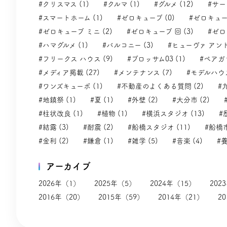
#クリスマス (1)
#クルマ (1)
#グルメ (12)
#サー
#スマートホーム (1)
#ゼロキューブ (0)
#ゼロキューブ
#ゼロキューブ ミニ (2)
#ゼロキューブ 回 (3)
#ゼロ
#ハマグルメ (1)
#バルコニー (3)
#ヒューヴァ アンド
#フリークス ハウス (9)
#ブロッサム03 (1)
#ペアガラ
#メディア掲載 (27)
#メンテナンス (7)
#モデルハウス
#ワンズキューボ (1)
#不動産のよくある質問 (2)
#
#地鎮祭 (1)
#夏 (1)
#外壁 (2)
#大分市 (2)
#柱状改良 (1)
#植物 (1)
#横浜スタジオ (13)
#
#結露 (3)
#耐震 (2)
#船橋スタジオ (11)
#船橋市
#金利 (2)
#鎌倉 (1)
#雑学 (5)
#音楽 (4)
#養
アーカイブ
2026年（1）
2025年（5）
2024年（15）
202
2016年（20）
2015年（59）
2014年（21）
2