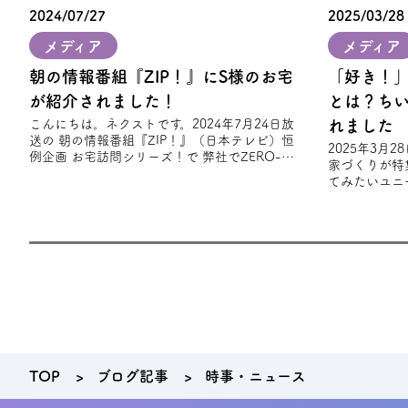
2024/07/27
2025/03/28
メディア
メディア
朝の情報番組『ZIP！』にS様のお宅
「好き！
が紹介されました！
とは？ち
こんにちは。ネクストです。2024年7月24日放
れました
送の 朝の情報番組『ZIP！』（日本テレビ）恒
2025年3月
例企画 お宅訪問シリーズ！で 弊社でZERO-
家づくりが特
CUBE TOOLSを建築されたS様
てみたいユニ
趣味やライフ
れ
TOP
ブログ記事
時事・ニュース