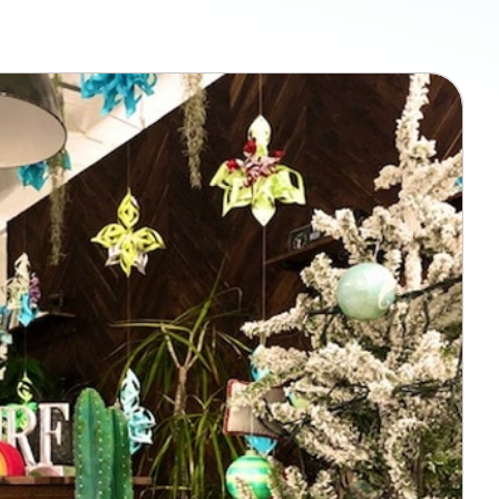
ン無料相談
話
営業時間: AM9:30-PM8:00
定休: 水曜・第一火曜
0120-787-221
タジオ
0120-757-221
スタジオ
公式アカウント