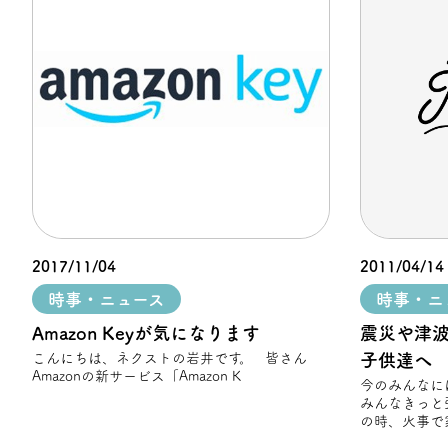
2017/11/04
2011/04/14
時事・ニュース
時事・ニ
Amazon Keyが気になります
震災や津
こんにちは、ネクストの岩井です。 皆さん
子供達へ
Amazonの新サービス「Amazon K
今のみんなに
みんなきっと
の時、火事で
校に行ってい