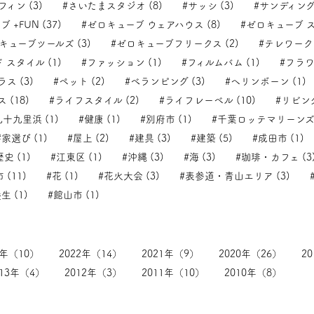
フィン (3)
#さいたまスタジオ (8)
#サッシ (3)
#サンディング 
 +FUN (37)
#ゼロキューブ ウェアハウス (8)
#ゼロキューブ ス
キューブツールズ (3)
#ゼロキューブフリークス (2)
#テレワーク 
 スタイル (1)
#ファッション (1)
#フィルムバム (1)
#フラワ
ス (3)
#ペット (2)
#べランピング (3)
#ヘリンボーン (1)
 (18)
#ライフスタイル (2)
#ライフレーベル (10)
#リビング
九十九里浜 (1)
#健康 (1)
#別府市 (1)
#千葉ロッテマリーンズ 
#家選び (1)
#屋上 (2)
#建具 (3)
#建築 (5)
#成田市 (1)
歴史 (1)
#江東区 (1)
#沖縄 (3)
#海 (3)
#珈琲・カフェ (3
 (11)
#花 (1)
#花火大会 (3)
#表参道・青山エリア (3)
生 (1)
#館山市 (1)
3年（10）
2022年（14）
2021年（9）
2020年（26）
2
013年（4）
2012年（3）
2011年（10）
2010年（8）