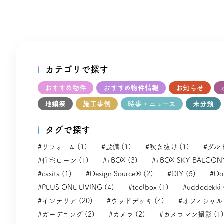
事だからすぐ
カテゴリで探す
おすすめ物件
おすすめ物件情報
お知らせ
地鎮祭
施工事例
時事・ニュース
未分類
タグで探す
#リフォーム (1)
#設備 (1)
#吹き抜け (1)
#ダル
#住宅ローン (1)
#+BOX (3)
#+BOX SKY BALCONY
#casita (1)
#Design Source® (2)
#DIY (5)
#Dol
#PLUS ONE LIVING (4)
#toolbox (1)
#uddodekki 
#インテリア (20)
#ウッドデッキ (4)
#オフィシャルサ
#ガーデニング (2)
#カメラ (2)
#カメラマン撮影 (1)