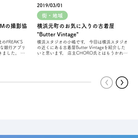
2019/03/01
街・地域
CMの撮影協
横浜元町のお気に入りの古着屋
"Butter Vintage"
横浜スタジオの小嶋です。 今回は横浜スタジオ
そな銀⾏アプリ
の近くにある古着屋Butter Vintageを紹介した
ました。 春
いと思います。 店主CHORO氏とはもうかれこ
れ10数年以上の仲 店主が定期