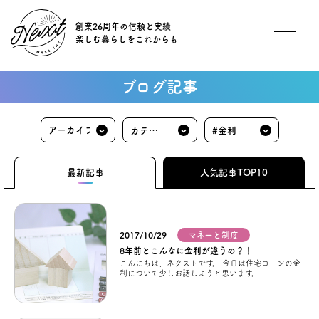
創業26周年の信頼と実績
楽しむ暮らしをこれからも
想い
ブログ記事
住宅商品
カテゴ
#金利
イベント
リ
最新記事
人気記事TOP10
オススメ物件
オーナー様インタビュー
2017/10/29
マネーと制度
8年前とこんなに金利が違うの？！
こんにちは、ネクストです。 今日は住宅ローンの金
利について少しお話しようと思います。
ごあいさつ
チーム紹介