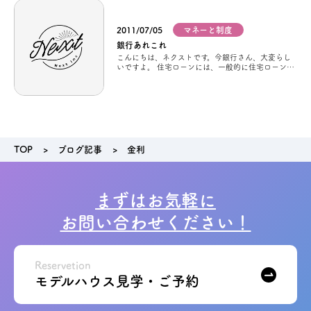
2011/07/05
マネーと制度
アクセス
銀行あれこれ
こんにちは、ネクストです。今銀行さん、大変らし
いですよ。 住宅ローンには、一般的に住宅ローンと
ブログ
諸費用ローンがありまして、 住宅ローン・・・物件
価格100%まで 諸費用ローン・・・物
会社案内
TOP
ブログ記事
金利
キャンペーン
SDGs
まずはお気軽に
お問い合わせください！
プライバシーポリシー
Reservetion
モデルハウス見学・ご予約
モデルハウス見学・ご予約