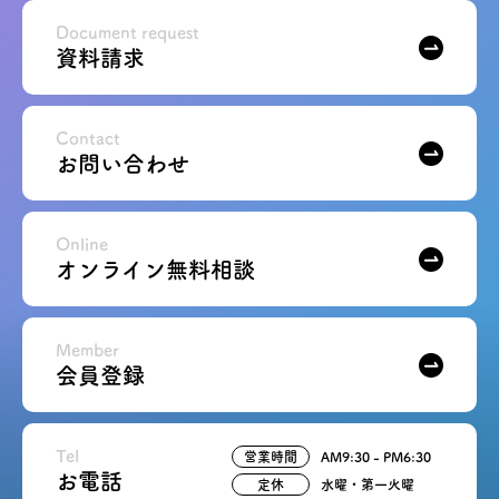
お問い合わせ
Document request
資料請求
会員登録
Contact
お問い合わせ
資料請求
オンライン無料相談
Online
オンライン無料相談
お電話
営業時間: AM9:30-PM8:00
定休: 水曜・第一火曜
0120-787-221
船橋スタジオ
Member
会員登録
0120-757-221
さいたまスタジオ
Tel
営業時間
AM9:30 - PM6:30
公式アカウント
お電話
定休
水曜・第一火曜