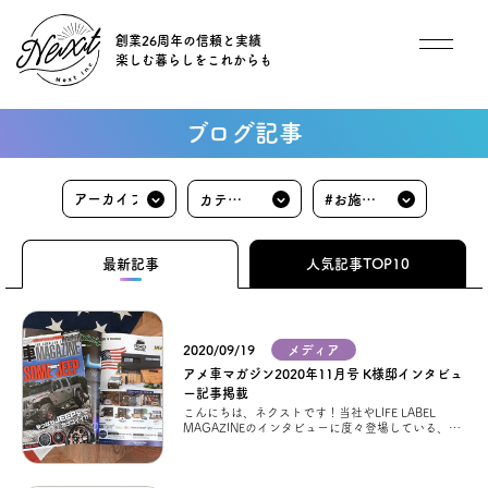
創業26周年の信頼と実績
楽しむ暮らしをこれからも
想い
ブログ記事
住宅商品
カテゴ
#お施主
イベント
リ
様の声
最新記事
人気記事TOP10
オススメ物件
2020/09/19
メディア
オーナー様インタビュー
アメ車マガジン2020年11月号 K様邸インタビュ
ー記事掲載
こんにちは、ネクストです！当社やLIFE LABEL
ごあいさつ
MAGAZINEのインタビューに度々登場している、ゼ
ロキューブマリブを建築したK様ご家族。 なんと今
回は、アメ車フリークの情
チーム紹介