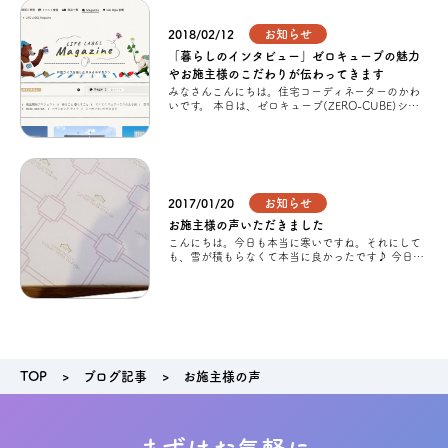
2018/02/12
お知らせ
アクセス
「暮らしのインタビュー」ゼロキューブの魅力
やお施主様のこだわりが伝わってきます
みなさんこんにちは。住宅コーディネーターのかわ
ブログ
いです。 本日は、ゼロキューブ(ZERO-CUBE)シリ
ーズをご検討中のお客様に是非、是非、ご覧いただ
きたい記事のご紹介です！ 暮ら
会社案内
2017/01/20
お知らせ
キャンペーン
お施主様の声いただきました
こんにちは。今日も本当に寒いですね。それにして
も、雪が積もらなくて本当に良かったです♪ 今日
は、ご契約を頂いたお客様へご挨拶にお伺いしまし
SDGs
た。 そんな中、大変うれしいメッセージ
プライバシーポリシー
TOP
ブログ記事
お施主様の声
モデルハウス見学・ご予約