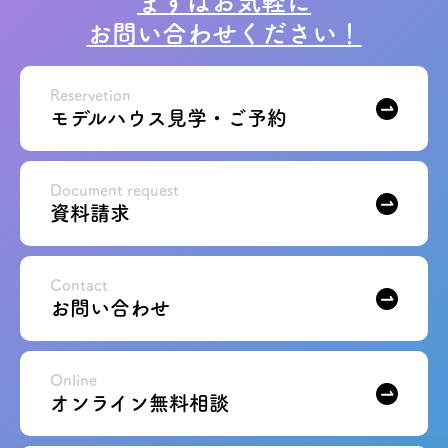
まずはお気軽に
お問い合わせください！
お問い合わせ
会員登録
Reservetion
モデルハウス見学・ご予約
資料請求
Document request
オンライン無料相談
資料請求
お電話
営業時間: AM9:30-PM8:00
定休: 水曜・第一火曜
Contact
0120-787-221
船橋スタジオ
お問い合わせ
0120-757-221
さいたまスタジオ
Online
オンライン無料相談
公式アカウント