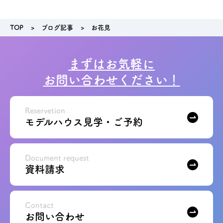
アクセス
TOP
ブログ記事
お花見
ブログ
まずはお気軽に
お問い合わせください！
会社案内
キャンペーン
Reservetion
モデルハウス見学・ご予約
SDGs
Document request
資料請求
プライバシーポリシー
Contact
モデルハウス見学・ご予約
お問い合わせ