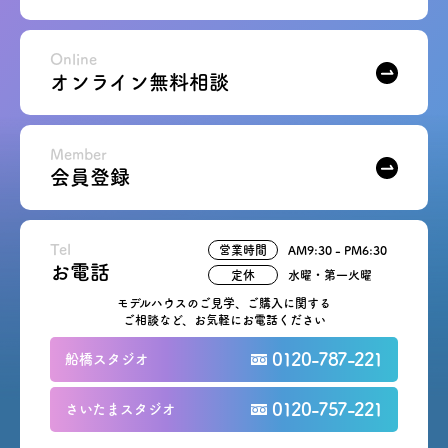
お問い合わせ
Online
オンライン無料相談
会員登録
資料請求
Member
会員登録
オンライン無料相談
Tel
営業時間
AM9:30 - PM6:30
お電話
営業時間: AM9:30-PM8:00
お電話
定休
水曜・第一火曜
定休: 水曜・第一火曜
0120-787-221
船橋スタジオ
モデルハウスのご見学、ご購入に関する
ご相談など、お気軽にお電話ください
0120-757-221
さいたまスタジオ
0120-787-221
船橋スタジオ
0120-757-221
さいたまスタジオ
公式アカウント