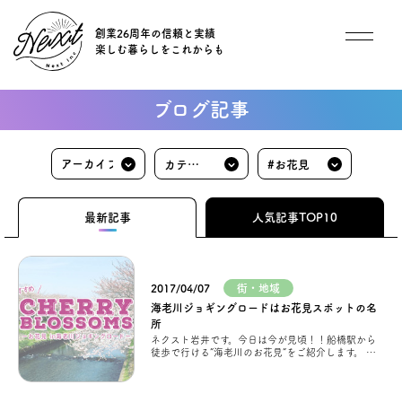
創業26周年の信頼と実績
楽しむ暮らしをこれからも
想い
ブログ記事
住宅商品
カテゴ
#お花見
イベント
リ
最新記事
人気記事TOP10
オススメ物件
2017/04/07
街・地域
オーナー様インタビュー
海老川ジョギングロードはお花見スポットの名
所
ネクスト岩井です。今日は今が見頃！！船橋駅から
ごあいさつ
徒歩で行ける”海老川のお花見”をご紹介します。 ※
撮
チーム紹介