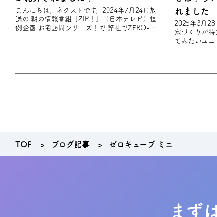
こんにちは。ネクストです。2024年7月24日放
れました
送の 朝の情報番組『ZIP！』（日本テレビ）恒
2025年3月
例企画 お宅訪問シリーズ！で 弊社でZERO-
家づくりが特
CUBE TOOLSを建築されたS様
てみたいユニ
趣味やライフ
れ
TOP
ブログ記事
ゼロキューブ ミニ
まず