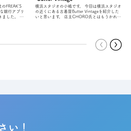
横浜スタジオの小嶋です。 今回は横浜スタジオ
そな銀⾏アプリ
の近くにある古着屋Butter Vintageを紹介した
ました。 春
いと思います。 店主CHORO氏とはもうかれこ
れ10数年以上の仲 店主が定期
さい！