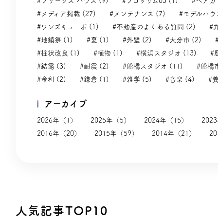
#フリークス ハウス (9)
#ブロッサム03 (1)
#ペアガラ
#メディア掲載 (27)
#メンテナンス (7)
#モデルハウス
#ワンズキューボ (1)
#不動産のよくある質問 (2)
#
#地鎮祭 (1)
#夏 (1)
#外壁 (2)
#大分市 (2)
#柱状改良 (1)
#植物 (1)
#横浜スタジオ (13)
#
#結露 (3)
#耐震 (2)
#船橋スタジオ (11)
#船橋市
#金利 (2)
#鎌倉 (1)
#雑学 (5)
#音楽 (4)
#養
アーカイブ
2026年（1）
2025年（5）
2024年（15）
202
2016年（20）
2015年（59）
2014年（21）
2
人気記事TOP10