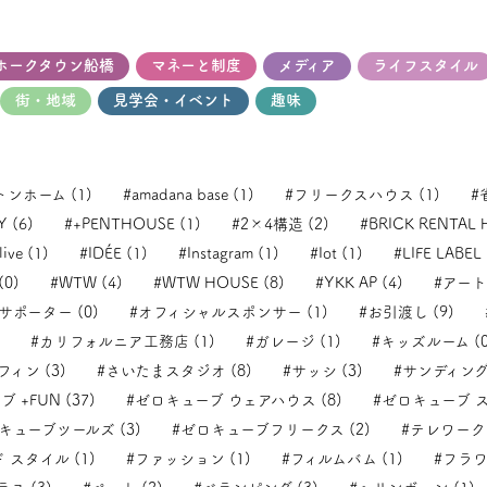
ホークタウン船橋
マネーと制度
メディア
ライフスタイル
街・地域
見学会・イベント
趣味
トンホーム (1)
#amadana base (1)
#フリークスハウス (1)
#
 (6)
#+PENTHOUSE (1)
#2×4構造 (2)
#BRICK RENTAL 
ive (1)
#IDÉE (1)
#Instagram (1)
#Iot (1)
#LIFE LABEL 
(0)
#WTW (4)
#WTW HOUSE (8)
#YKK AP (4)
#アート
ポーター (0)
#オフィシャルスポンサー (1)
#お引渡し (9)
#カリフォルニア工務店 (1)
#ガレージ (1)
#キッズルーム (0
フィン (3)
#さいたまスタジオ (8)
#サッシ (3)
#サンディング 
 +FUN (37)
#ゼロキューブ ウェアハウス (8)
#ゼロキューブ ス
キューブツールズ (3)
#ゼロキューブフリークス (2)
#テレワーク 
 スタイル (1)
#ファッション (1)
#フィルムバム (1)
#フラワ