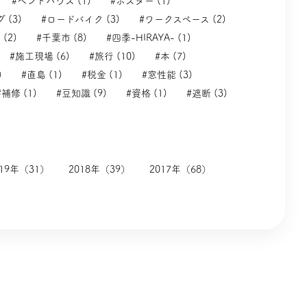
#ベントハウス (1)
#ポスター (1)
 (3)
#ロードバイク (3)
#ワークスペース (2)
(2)
#千葉市 (8)
#四季-HIRAYA- (1)
#施工現場 (6)
#旅行 (10)
#本 (7)
)
#直島 (1)
#税金 (1)
#窓性能 (3)
#補修 (1)
#豆知識 (9)
#資格 (1)
#遮断 (3)
019年（31）
2018年（39）
2017年（68）