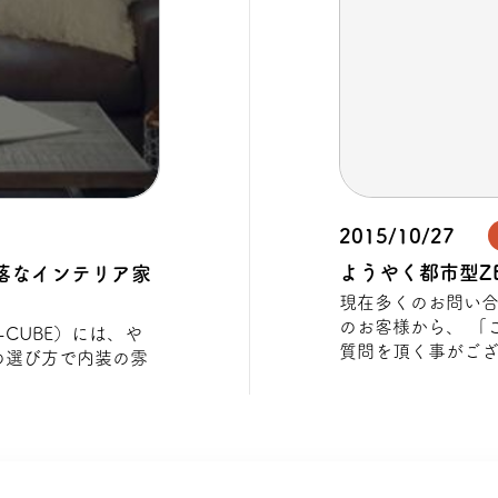
2015/10/27
ようやく都市型ZE
お洒落なインテリア家
現在多くのお問い合
のお客様から、 「こ
CUBE）には、や
質問を頂く事がご
の選び方で内装の雰