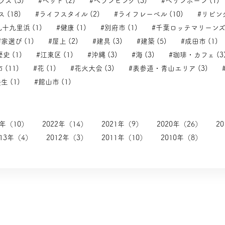
ス (3)
#ペット (2)
#べランピング (3)
#ヘリンボーン (1)
 (18)
#ライフスタイル (2)
#ライフレーベル (10)
#リビング
九十九里浜 (1)
#健康 (1)
#別府市 (1)
#千葉ロッテマリーンズ 
#家選び (1)
#屋上 (2)
#建具 (3)
#建築 (5)
#成田市 (1)
歴史 (1)
#江東区 (1)
#沖縄 (3)
#海 (3)
#珈琲・カフェ (3
 (11)
#花 (1)
#花火大会 (3)
#表参道・青山エリア (3)
生 (1)
#館山市 (1)
3年（10）
2022年（14）
2021年（9）
2020年（26）
2
013年（4）
2012年（3）
2011年（10）
2010年（8）