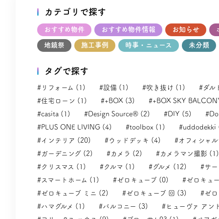
カテゴリで探す
おすすめ物件
おすすめ物件情報
お知らせ
地鎮祭
施工事例
時事・ニュース
未分類
タグで探す
#リフォーム (1)
#設備 (1)
#吹き抜け (1)
#ダル
#住宅ローン (1)
#+BOX (3)
#+BOX SKY BALCONY
#casita (1)
#Design Source® (2)
#DIY (5)
#Dol
#PLUS ONE LIVING (4)
#toolbox (1)
#uddodekki 
#インテリア (20)
#ウッドデッキ (4)
#オフィシャルサ
#ガーデニング (2)
#カメラ (2)
#カメラマン撮影 (1)
#クリスマス (1)
#クルマ (1)
#グルメ (12)
#サー
#スマートホーム (1)
#ゼロキューブ (0)
#ゼロキューブ
#ゼロキューブ ミニ (2)
#ゼロキューブ 回 (3)
#ゼロ
#ハマグルメ (1)
#バルコニー (3)
#ヒューヴァ アンド